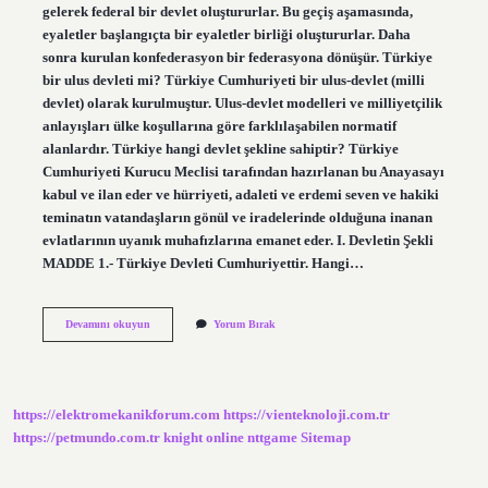
gelerek federal bir devlet oluştururlar. Bu geçiş aşamasında,
eyaletler başlangıçta bir eyaletler birliği oluştururlar. Daha
sonra kurulan konfederasyon bir federasyona dönüşür. Türkiye
bir ulus devleti mi? Türkiye Cumhuriyeti bir ulus-devlet (milli
devlet) olarak kurulmuştur. Ulus-devlet modelleri ve milliyetçilik
anlayışları ülke koşullarına göre farklılaşabilen normatif
alanlardır. Türkiye hangi devlet şekline sahiptir? Türkiye
Cumhuriyeti Kurucu Meclisi tarafından hazırlanan bu Anayasayı
kabul ve ilan eder ve hürriyeti, adaleti ve erdemi seven ve hakiki
teminatın vatandaşların gönül ve iradelerinde olduğuna inanan
evlatlarının uyanık muhafızlarına emanet eder. I. Devletin Şekli
MADDE 1.- Türkiye Devleti Cumhuriyettir. Hangi…
Türkiye
Devamını okuyun
Yorum Bırak
Federal
Devlet
Olur
Mu
https://elektromekanikforum.com
https://vienteknoloji.com.tr
https://petmundo.com.tr
knight online
nttgame
Sitemap