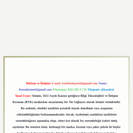
exper.xyz
Reklam ve İletişim:
E-mail:
backlinkpaneli@gmail.com
Teams:
forumhizmeti@gmail.com
Whatsapp: 0262 606 0 726
Telegram: @karabul
Yasal Uyarı:
Sitemiz, 5651 Sayılı Kanun gereğince Bilgi Teknolojileri ve İletişim
Kurumu (BTK) tarafından onaylanmış bir Yer Sağlayıcı olarak hizmet vermektedir.
Bu nedenle, sitedeki içerikleri proaktif olarak denetleme veya araştırma
yükümlülüğümüz bulunmamaktadır. Ancak, üyelerimiz yazdıkları içeriklerin
sorumluluğunu taşımakta olup, siteye üye olarak bu sorumluluğu kabul etmiş
sayılırlar. Bu internet sitesi, herhangi bir marka, kurum veya şahıs şirketi ile hiçbir