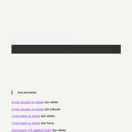
Arama
Son yorumlar
Icrada alacaklı ne demek
için
admin
Icrada alacaklı ne demek
için
Şehzade
Çerağ etmek ne demek
için
admin
Çerağ etmek ne demek
için
Savaş
Anayasanın 178 maddesi nedir
için
admin