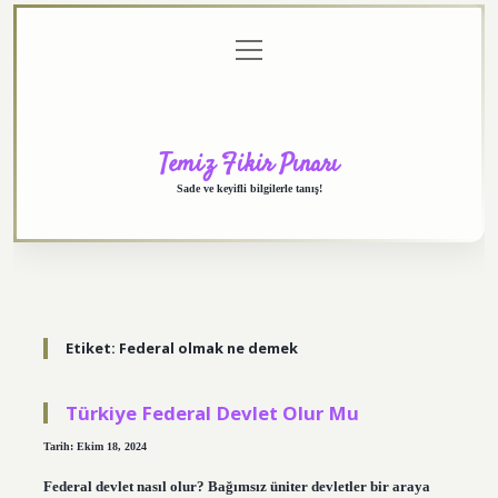
menüyü
Anasayfa
Gizlilik
Yasal
Hakkımızda
aç
Politikası
Uyarı
Temiz Fikir Pınarı
Sade ve keyifli bilgilerle tanış!
Etiket:
Federal olmak ne demek
Türkiye Federal Devlet Olur Mu
Tarih: Ekim 18, 2024
Federal devlet nasıl olur? Bağımsız üniter devletler bir araya