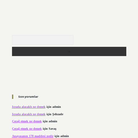
Arama
Son yorumlar
Icrada alacaklı ne demek
için
admin
Icrada alacaklı ne demek
için
Şehzade
Çerağ etmek ne demek
için
admin
Çerağ etmek ne demek
için
Savaş
Anayasanın 178 maddesi nedir
için
admin