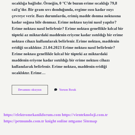
sıcaklığa bağlıdır. Örneğin, 0 °C’de buzun erime sıcaklığı 79,8
cal/g’dır. Bir gram sıvı donduğunda, ergime ısısı kadar ısıyı
çevreye verir. Bazı durumlarda, erimiş madde donma noktasına
kadar soğusa bile donmaz. Erime noktası tayini nasıl yapılır?
Erime noktası nasıl belirlenir? Erime noktası genellikle kılcal bir
tüpteki az miktardaki maddenin eriyene kadar ısıtıldığı bir erime
noktası cihazı kullanılarak belirlenir. Erime noktası, maddenin
eridiği sıcaklıktır. 21.04.2023 Erime noktası nasıl belirlenir?
Erime noktası genellikle kılcal bir tüpteki az miktardaki
maddenin eriyene kadar ısıtıldığı bir erime noktası cihazı
kullanılarak belirlenir. Erime noktası, maddenin eridiği
sıcaklıktır. Erime…
Erime
Devamını okuyun
Yorum Bırak
Noktaları
Nasıl
Bulunur
https://elektromekanikforum.com
https://vienteknoloji.com.tr
https://petmundo.com.tr
knight online
nttgame
Sitemap