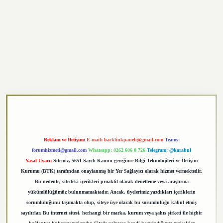
exper.xyz
Reklam ve İletişim:
E-mail:
backlinkpaneli@gmail.com
Teams:
forumhizmeti@gmail.com
Whatsapp: 0262 606 0 726
Telegram: @karabul
Yasal Uyarı:
Sitemiz, 5651 Sayılı Kanun gereğince Bilgi Teknolojileri ve İletişim
Kurumu (BTK) tarafından onaylanmış bir Yer Sağlayıcı olarak hizmet vermektedir.
Bu nedenle, sitedeki içerikleri proaktif olarak denetleme veya araştırma
yükümlülüğümüz bulunmamaktadır. Ancak, üyelerimiz yazdıkları içeriklerin
sorumluluğunu taşımakta olup, siteye üye olarak bu sorumluluğu kabul etmiş
sayılırlar. Bu internet sitesi, herhangi bir marka, kurum veya şahıs şirketi ile hiçbir