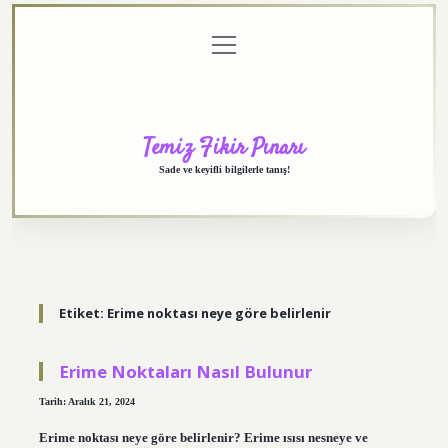
menüyü
Anasayfa
Gizlilik
Yasal
Hakkımızda
aç
Politikası
Uyarı
Temiz Fikir Pınarı
Sade ve keyifli bilgilerle tanış!
Etiket:
Erime noktası neye göre belirlenir
Erime Noktaları Nasıl Bulunur
Tarih: Aralık 21, 2024
Erime noktası neye göre belirlenir? Erime ısısı nesneye ve