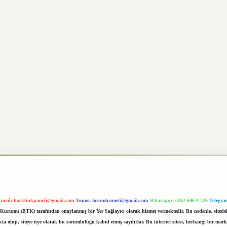
-mail:
backlinkpaneli@gmail.com
Teams:
forumhizmeti@gmail.com
Whatsapp: 0262 606 0 726
Telegra
im Kurumu (BTK) tarafından onaylanmış bir Yer Sağlayıcı olarak hizmet vermektedir. Bu nedenle, sited
 olup, siteye üye olarak bu sorumluluğu kabul etmiş sayılırlar. Bu internet sitesi, herhangi bir mark