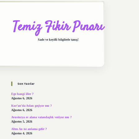
Temiz Fikir Pınarı
Sade ve keyifli bilgilerle tanış!
Sidebar
https://elexbett.net/
betexper.xyz
Son Yazılar
Ege hangi iller ?
Ağustos 6, 2026
Kur’an’da Aslan geçiyor mu ?
Ağustos 6, 2026
Avusturya ev alana vatandaşlık veriyor mu ?
Ağustos 5, 2026
Altın Au ne anlama gelir ?
Ağustos 4, 2026