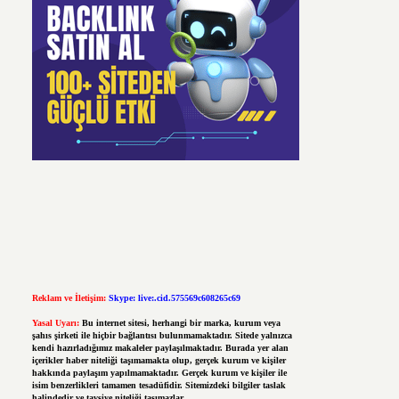
Reklam ve İletişim:
Skype: live:.cid.575569c608265c69
Yasal Uyarı:
Bu internet sitesi, herhangi bir marka, kurum veya
şahıs şirketi ile hiçbir bağlantısı bulunmamaktadır. Sitede yalnızca
kendi hazırladığımız makaleler paylaşılmaktadır. Burada yer alan
içerikler haber niteliği taşımamakta olup, gerçek kurum ve kişiler
hakkında paylaşım yapılmamaktadır. Gerçek kurum ve kişiler ile
isim benzerlikleri tamamen tesadüfidir. Sitemizdeki bilgiler taslak
halindedir ve tavsiye niteliği taşımazlar.