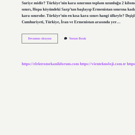
Suriye midir? Türkiye’nin kara sınırının toplam uzunluğu 2 kilom
sınırı, Hopa köyündeki Sarp’tan başlayıp Ermenistan sınırına ka
kara sınırıdır. Türkiye’nin en kısa kara sınırı hangi ülkeyle? Dış
Cumhuriyeti, Türkiye, İran ve Ermenistan arasında yer…
Türkiyenin
Devamını okuyun
Yorum Bırak
En
Uzun
Kara
Sınırı
Hangi
https://elektromekanikforum.com
https://vienteknoloji.com.tr
http
Ülkededir