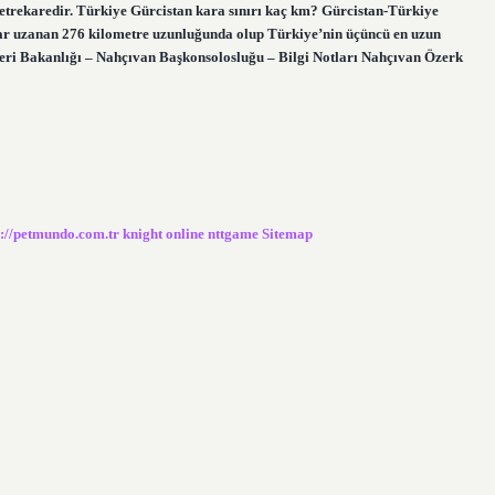
etrekaredir. Türkiye Gürcistan kara sınırı kaç km? Gürcistan-Türkiye
dar uzanan 276 kilometre uzunluğunda olup Türkiye’nin üçüncü en uzun
işleri Bakanlığı – Nahçıvan Başkonsolosluğu – Bilgi Notları Nahçıvan Özerk
s://petmundo.com.tr
knight online
nttgame
Sitemap