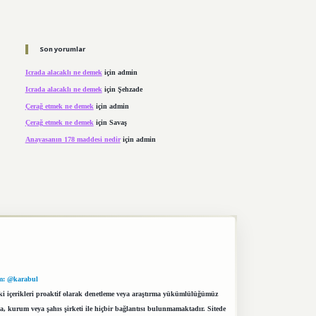
Son yorumlar
Icrada alacaklı ne demek
için
admin
Icrada alacaklı ne demek
için
Şehzade
Çerağ etmek ne demek
için
admin
Çerağ etmek ne demek
için
Savaş
Anayasanın 178 maddesi nedir
için
admin
m: @karabul
eki içerikleri proaktif olarak denetleme veya araştırma yükümlülüğümüz
a, kurum veya şahıs şirketi ile hiçbir bağlantısı bulunmamaktadır. Sitede