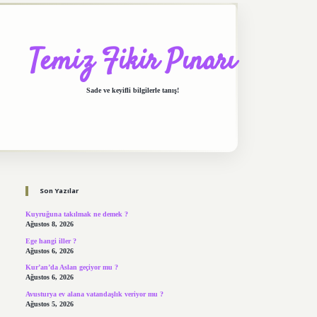
Temiz Fikir Pınarı
Sade ve keyifli bilgilerle tanış!
Sidebar
https://elexbett.net/
bete
Son Yazılar
Kuyruğuna takılmak ne demek ?
Ağustos 8, 2026
Ege hangi iller ?
Ağustos 6, 2026
Kur’an’da Aslan geçiyor mu ?
Ağustos 6, 2026
Avusturya ev alana vatandaşlık veriyor mu ?
Ağustos 5, 2026