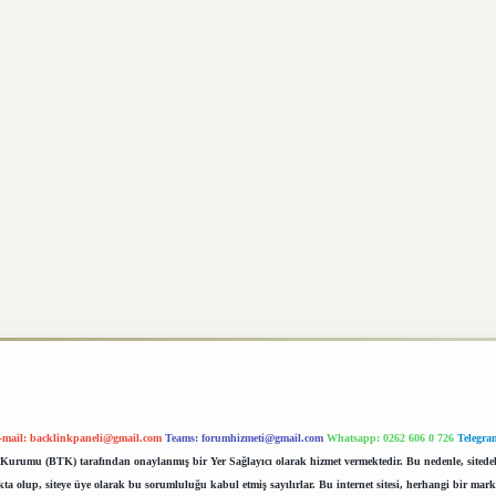
-mail:
backlinkpaneli@gmail.com
Teams:
forumhizmeti@gmail.com
Whatsapp: 0262 606 0 726
Telegra
im Kurumu (BTK) tarafından onaylanmış bir Yer Sağlayıcı olarak hizmet vermektedir. Bu nedenle, sited
 olup, siteye üye olarak bu sorumluluğu kabul etmiş sayılırlar. Bu internet sitesi, herhangi bir mark