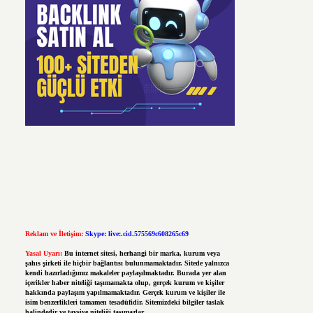
Reklam ve İletişim:
Skype: live:.cid.575569c608265c69
Yasal Uyarı:
Bu internet sitesi, herhangi bir marka, kurum veya
şahıs şirketi ile hiçbir bağlantısı bulunmamaktadır. Sitede yalnızca
kendi hazırladığımız makaleler paylaşılmaktadır. Burada yer alan
içerikler haber niteliği taşımamakta olup, gerçek kurum ve kişiler
hakkında paylaşım yapılmamaktadır. Gerçek kurum ve kişiler ile
isim benzerlikleri tamamen tesadüfidir. Sitemizdeki bilgiler taslak
halindedir ve tavsiye niteliği taşımazlar.