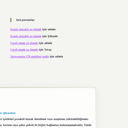
Son yorumlar
Icrada alacaklı ne demek
için
admin
Icrada alacaklı ne demek
için
Şehzade
Çerağ etmek ne demek
için
admin
Çerağ etmek ne demek
için
Savaş
Anayasanın 178 maddesi nedir
için
admin
m: @karabul
eki içerikleri proaktif olarak denetleme veya araştırma yükümlülüğümüz
a, kurum veya şahıs şirketi ile hiçbir bağlantısı bulunmamaktadır. Sitede