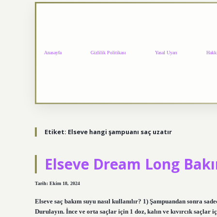
Anasayfa
Gizlilik Politikası
Yasal Uyarı
Hakk
Etiket:
Elseve hangi şampuanı saç uzatır
Elseve Dream Long Bakım
Tarih: Ekim 18, 2024
Elseve saç bakım suyu nasıl kullanılır? 1) Şampuandan sonra sadec
Durulayın. İnce ve orta saçlar için 1 doz, kalın ve kıvırcık saçlar