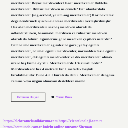
merdivenler.Beyaz merdivenler.Döner merdivenler.Dubleks
merdivenler. Rıhtsız merdiven ne demek? Dar alanlardaki
merdivenler (sağ-serbest, yarım-sağ merdivenler) Kör noktaları
değerlendirmek için bu alanlara merdivenler yerleştirilmiştir.
Dar alan merdivenleri sarhoş merdiven olarak da
adlandırılırken, basamaklı merdiven ve ruhsatsız merdiven
olarak da bilinir. Eğimlerine göre merdiven çeşitleri nelerdir?
Betonarme merdivenler eğimlerine göre; yatay eğimli
merdivenler, normal eğimli merdivenler, normalden fazla eğimli
merdivenler, dik eğimli merdivenler ve dik merdivenler olmak
üzere beş kısma ayrılır. Merdivenlerde 1/4 kuralı nedir?
Merdivenlerde her 4 metrede bir 1 metrelik boşluk
bırakılmalıdır. Buna 4’e 1 kuralı da denir. Merdivenler dengesiz
zemine veya uygun olmayan desteklere monte…
Kaç
Devamını okuyun
Yorum Bırak
Çeşit
Merdiven
Vardır
https://elektromekanikforum.com
https://vienteknoloji.com.tr
https://petmundo.com.tr
knight online
nttgame
Sitemap