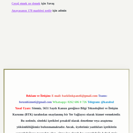
Çerağ etmek ne demek
için
Savaş
Anayasanın 178 maddesi nedir
için
admin
exper.xyz
Reklam ve İletişim:
E-mail:
backlinkpaneli@gmail.com
Teams:
forumhizmeti@gmail.com
Whatsapp: 0262 606 0 726
Telegram: @karabul
Yasal Uyarı:
Sitemiz, 5651 Sayılı Kanun gereğince Bilgi Teknolojileri ve İletişim
Kurumu (BTK) tarafından onaylanmış bir Yer Sağlayıcı olarak hizmet vermektedir.
Bu nedenle, sitedeki içerikleri proaktif olarak denetleme veya araştırma
yükümlülüğümüz bulunmamaktadır. Ancak, üyelerimiz yazdıkları içeriklerin