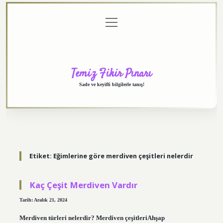
menüyü
Anasayfa
Gizlilik
Yasal
Hakkımızda
aç
Politikası
Uyarı
Temiz Fikir Pınarı
Sade ve keyifli bilgilerle tanış!
Etiket:
Eğimlerine göre merdiven çeşitleri nelerdir
Kaç Çeşit Merdiven Vardır
Tarih: Aralık 21, 2024
Merdiven türleri nelerdir? Merdiven çeşitleriAhşap