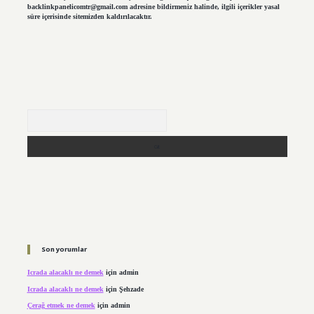
backlinkpanelicomtr@gmail.com
adresine bildirmeniz halinde, ilgili içerikler yasal
süre içerisinde sitemizden kaldırılacaktır.
Arama
Son yorumlar
Icrada alacaklı ne demek
için
admin
Icrada alacaklı ne demek
için
Şehzade
Çerağ etmek ne demek
için
admin