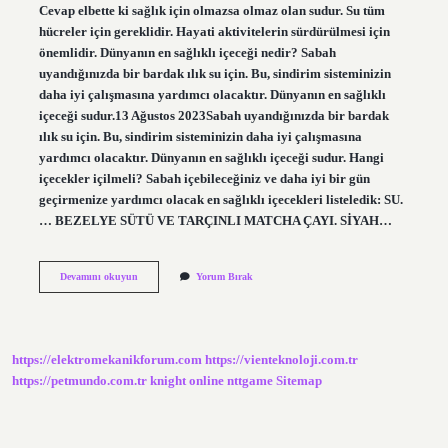
Cevap elbette ki sağlık için olmazsa olmaz olan sudur. Su tüm
hücreler için gereklidir. Hayati aktivitelerin sürdürülmesi için
önemlidir. Dünyanın en sağlıklı içeceği nedir? Sabah
uyandığınızda bir bardak ılık su için. Bu, sindirim sisteminizin
daha iyi çalışmasına yardımcı olacaktır. Dünyanın en sağlıklı
içeceği sudur.13 Ağustos 2023Sabah uyandığınızda bir bardak
ılık su için. Bu, sindirim sisteminizin daha iyi çalışmasına
yardımcı olacaktır. Dünyanın en sağlıklı içeceği sudur. Hangi
içecekler içilmeli? Sabah içebileceğiniz ve daha iyi bir gün
geçirmenize yardımcı olacak en sağlıklı içecekleri listeledik: SU.
… BEZELYE SÜTÜ VE TARÇINLI MATCHA ÇAYI. SİYAH…
Sağlıklı
Devamını okuyun
Yorum Bırak
Içecekler
Nelerdir
https://elektromekanikforum.com
https://vienteknoloji.com.tr
https://petmundo.com.tr
knight online
nttgame
Sitemap