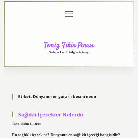
menüyü
Anasayfa
Gizlilik
Yasal
Hakkımızda
aç
Politikası
Uyarı
Temiz Fikir Pınarı
Sade ve keyifli bilgilerle tanış!
Etiket:
Dünyanın en yararlı besini nedir
Sağlıklı Içecekler Nelerdir
Tarih: Ekim 31, 2024
En sağlıklı içecek ne? Dünyanın en sağlıklı içeceği hangisidir?