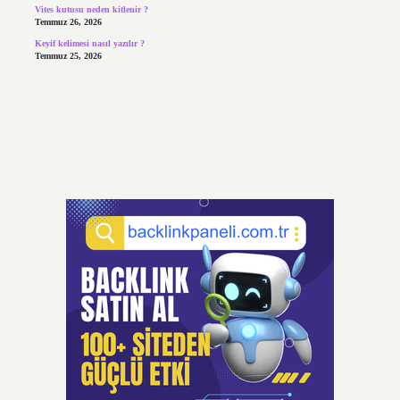
Vites kutusu neden kitlenir ?
Temmuz 26, 2026
Keyif kelimesi nasıl yazılır ?
Temmuz 25, 2026