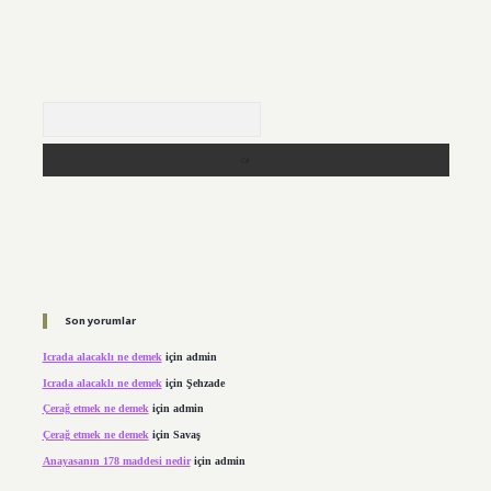
Arama
Son yorumlar
Icrada alacaklı ne demek
için
admin
Icrada alacaklı ne demek
için
Şehzade
Çerağ etmek ne demek
için
admin
Çerağ etmek ne demek
için
Savaş
Anayasanın 178 maddesi nedir
için
admin