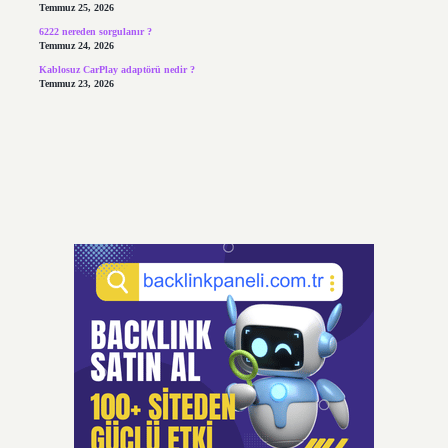
Temmuz 25, 2026
6222 nereden sorgulanır ?
Temmuz 24, 2026
Kablosuz CarPlay adaptörü nedir ?
Temmuz 23, 2026