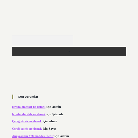
Arama
Son yorumlar
Icrada alacaklı ne demek
için
admin
Icrada alacaklı ne demek
için
Şehzade
Çerağ etmek ne demek
için
admin
Çerağ etmek ne demek
için
Savaş
Anayasanın 178 maddesi nedir
için
admin