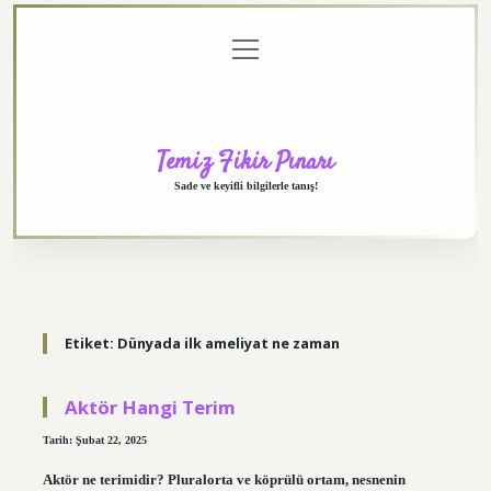
menüyü
Anasayfa
Gizlilik
Yasal
Hakkımızda
aç
Politikası
Uyarı
Temiz Fikir Pınarı
Sade ve keyifli bilgilerle tanış!
Etiket:
Dünyada ilk ameliyat ne zaman
Aktör Hangi Terim
Tarih: Şubat 22, 2025
Aktör ne terimidir? Pluralorta ve köprülü ortam, nesnenin