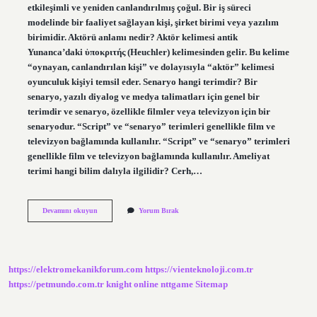
etkileşimli ve yeniden canlandırılmış çoğul. Bir iş süreci
modelinde bir faaliyet sağlayan kişi, şirket birimi veya yazılım
birimidir. Aktörü anlamı nedir? Aktör kelimesi antik
Yunanca’daki ὑποκριτής (Heuchler) kelimesinden gelir. Bu kelime
“oynayan, canlandırılan kişi” ve dolayısıyla “aktör” kelimesi
oyunculuk kişiyi temsil eder. Senaryo hangi terimdir? Bir
senaryo, yazılı diyalog ve medya talimatları için genel bir
terimdir ve senaryo, özellikle filmler veya televizyon için bir
senaryodur. “Script” ve “senaryo” terimleri genellikle film ve
televizyon bağlamında kullanılır. “Script” ve “senaryo” terimleri
genellikle film ve televizyon bağlamında kullanılır. Ameliyat
terimi hangi bilim dalıyla ilgilidir? Cerh,…
Aktör
Devamını okuyun
Yorum Bırak
Hangi
Terim
https://elektromekanikforum.com
https://vienteknoloji.com.tr
https://petmundo.com.tr
knight online
nttgame
Sitemap