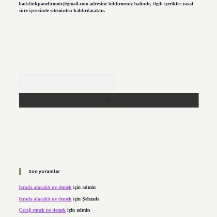
backlinkpanelicomtr@gmail.com
adresine bildirmeniz halinde, ilgili içerikler yasal
süre içerisinde sitemizden kaldırılacaktır.
Arama
Son yorumlar
Icrada alacaklı ne demek
için
admin
Icrada alacaklı ne demek
için
Şehzade
Çerağ etmek ne demek
için
admin