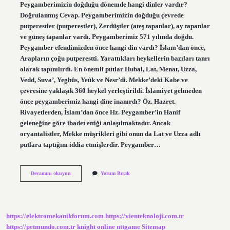
Peygamberimizin doğduğu dönemde hangi dinler vardır?
Doğrulanmış Cevap. Peygamberimizin doğduğu çevrede
putperestler (putperestler), Zerdüştler (ateş tapanlar), ay tapanlar
ve güneş tapanlar vardı. Peygamberimiz 571 yılında doğdu.
Peygamber efendimizden önce hangi din vardı? İslam’dan önce,
Arapların çoğu putperestti. Yarattıkları heykellerin bazıları tanrı
olarak tapınılırdı. En önemli putlar Hubal, Lat, Menat, Uzza,
Vedd, Suva’, Yeghûs, Yeûk ve Nesr’di. Mekke’deki Kabe ve
çevresine yaklaşık 360 heykel yerleştirildi. İslamiyet gelmeden
önce peygamberimiz hangi dine inanırdı? Öz. Hazret.
Rivayetlerden, İslam’dan önce Hz. Peygamber’in Hanif
geleneğine göre ibadet ettiği anlaşılmaktadır. Ancak
oryantalistler, Mekke müşrikleri gibi onun da Lat ve Uzza adlı
putlara taptığını iddia etmişlerdir. Peygamber…
Peygamberimizin
Devamını okuyun
Yorum Bırak
Dogdugu
Donemde
Hangi
Dinler
Vardi
https://elektromekanikforum.com
https://vienteknoloji.com.tr
https://petmundo.com.tr
knight online
nttgame
Sitemap