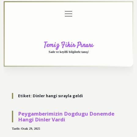
menüyü
Anasayfa
Gizlilik
Yasal
Hakkımızda
aç
Politikası
Uyarı
Temiz Fikir Pınarı
Sade ve keyifli bilgilerle tanış!
Etiket:
Dinler hangi sırayla geldi
Peygamberimizin Dogdugu Donemde
Hangi Dinler Vardi
Tarih: Ocak 29, 2025