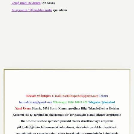
Çerağ etmek ne demek
için
Savaş
Anayasanın 178 maddesi nedir
için
admin
https://elexbett.net/
betexper.xyz
Reklam ve İletişim:
E-mail:
backlinkpaneli@gmail.com
Teams:
forumhizmeti@gmail.com
Whatsapp: 0262 606 0 726
Telegram: @karabul
Yasal Uyarı:
Sitemiz, 5651 Sayılı Kanun gereğince Bilgi Teknolojileri ve İletişim
Kurumu (BTK) tarafından onaylanmış bir Yer Sağlayıcı olarak hizmet vermektedir.
Bu nedenle, sitedeki içerikleri proaktif olarak denetleme veya araştırma
yükümlülüğümüz bulunmamaktadır. Ancak, üyelerimiz yazdıkları içeriklerin
sorumluluğunu taşımakta olup, siteye üye olarak bu sorumluluğu kabul etmiş