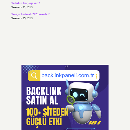
Tesbihin kaç taşı var ?
Temmuz 31, 2026
Trakya Festivali 2025 nerede ?
Temmuz 29, 2026