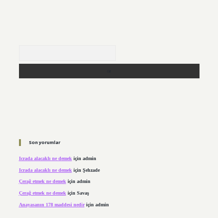
Arama
Son yorumlar
Icrada alacaklı ne demek
için
admin
Icrada alacaklı ne demek
için
Şehzade
Çerağ etmek ne demek
için
admin
Çerağ etmek ne demek
için
Savaş
Anayasanın 178 maddesi nedir
için
admin