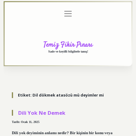
menüyü
Anasayfa
Gizlilik
Yasal
Hakkımızda
aç
Politikası
Uyarı
Temiz Fikir Pınarı
Sade ve keyifli bilgilerle tanış!
Etiket:
Dil dökmek atasözü mü deyimler mi
Dili Yok Ne Demek
Tarih: Ocak 11, 2025
Dili yok deyiminin anlamı nedir? Bir kişinin bir konu veya