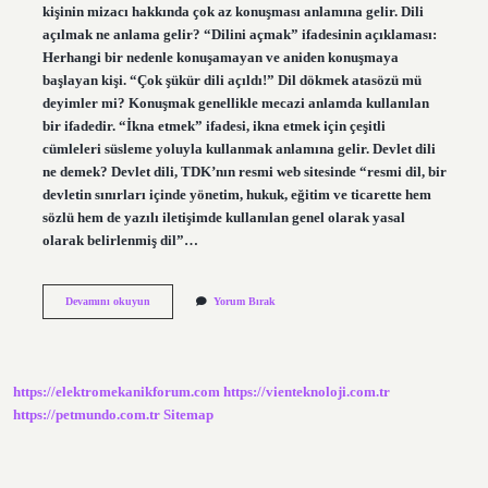
kişinin mizacı hakkında çok az konuşması anlamına gelir. Dili
açılmak ne anlama gelir? “Dilini açmak” ifadesinin açıklaması:
Herhangi bir nedenle konuşamayan ve aniden konuşmaya
başlayan kişi. “Çok şükür dili açıldı!” Dil dökmek atasözü mü
deyimler mi? Konuşmak genellikle mecazi anlamda kullanılan
bir ifadedir. “İkna etmek” ifadesi, ikna etmek için çeşitli
cümleleri süsleme yoluyla kullanmak anlamına gelir. Devlet dili
ne demek? Devlet dili, TDK’nın resmi web sitesinde “resmi dil, bir
devletin sınırları içinde yönetim, hukuk, eğitim ve ticarette hem
sözlü hem de yazılı iletişimde kullanılan genel olarak yasal
olarak belirlenmiş dil”…
Dili
Devamını okuyun
Yorum Bırak
Yok
Ne
Demek
https://elektromekanikforum.com
https://vienteknoloji.com.tr
https://petmundo.com.tr
Sitemap