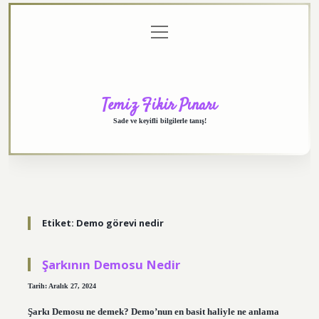
menüyü
Anasayfa
Gizlilik
Yasal
Hakkımızda
aç
Politikası
Uyarı
Temiz Fikir Pınarı
Sade ve keyifli bilgilerle tanış!
Etiket:
Demo görevi nedir
Şarkının Demosu Nedir
Tarih: Aralık 27, 2024
Şarkı Demosu ne demek? Demo’nun en basit haliyle ne anlama