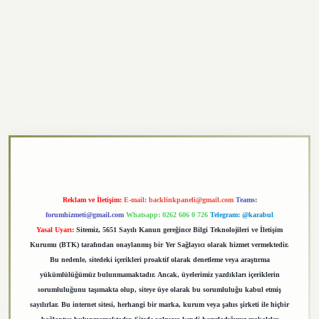
https://elexbett.net/
betexper.xyz
Reklam ve İletişim:
E-mail:
backlinkpaneli@gmail.com
Teams:
forumhizmeti@gmail.com
Whatsapp: 0262 606 0 726
Telegram: @karabul
Yasal Uyarı:
Sitemiz, 5651 Sayılı Kanun gereğince Bilgi Teknolojileri ve İletişim
Kurumu (BTK) tarafından onaylanmış bir Yer Sağlayıcı olarak hizmet vermektedir.
Bu nedenle, sitedeki içerikleri proaktif olarak denetleme veya araştırma
yükümlülüğümüz bulunmamaktadır. Ancak, üyelerimiz yazdıkları içeriklerin
sorumluluğunu taşımakta olup, siteye üye olarak bu sorumluluğu kabul etmiş
sayılırlar. Bu internet sitesi, herhangi bir marka, kurum veya şahıs şirketi ile hiçbir