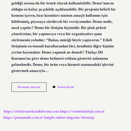
geldiği sorusu da bir örnek olarak kullanılabilir. Demo’nun ne
olduğu en kolay şu şekilde açıklanabilir. Bir projenin belirli bir
kısmını içeren, bazı kısımları tanıtım amaçlı kullanım için
kilitlenmiş, piyasaya sürülecek bir versiyonudur. Demo nedir,
nasıl yapılır? Demo bir iletişim biçimidir. Bir plak şirketi
yöneticisine, bir yapımcıya veya bir organizatöre şunu
söylemenin yoludur: “Bakın, müziği böyle yapıyoruz.” Etkili
iletişimin en önemli kurallarından biri, kendinizi diğer kişinin
yerine koymaktır. Demo yapmak ne demek? Türkçe Dil
Kurumu’na göre demo kelimesi reklam gösterisi anlamına
gelmektedir. Demo, bir ürün veya hizmeti tanıtmadaki işlevini
göstermek amacıyla…
Şarkının
Devamını okuyun
Yorum Bırak
Demosu
Nedir
https://elektromekanikforum.com
https://vienteknoloji.com.tr
https://petmundo.com.tr
knight online
nttgame
Sitemap