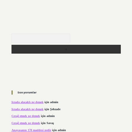
Arama
Son yorumlar
Icrada alacaklı ne demek
için
admin
Icrada alacaklı ne demek
için
Şehzade
Çerağ etmek ne demek
için
admin
Çerağ etmek ne demek
için
Savaş
Anayasanın 178 maddesi nedir
için
admin