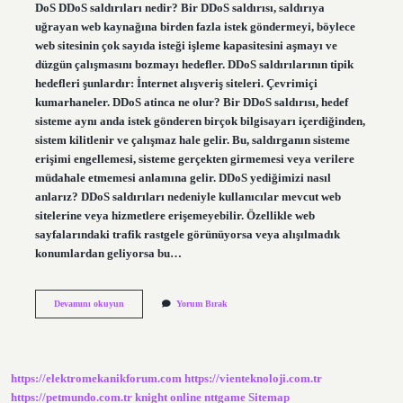
DoS DDoS saldırıları nedir? Bir DDoS saldırısı, saldırıya
uğrayan web kaynağına birden fazla istek göndermeyi, böylece
web sitesinin çok sayıda isteği işleme kapasitesini aşmayı ve
düzgün çalışmasını bozmayı hedefler. DDoS saldırılarının tipik
hedefleri şunlardır: İnternet alışveriş siteleri. Çevrimiçi
kumarhaneler. DDoS atinca ne olur? Bir DDoS saldırısı, hedef
sisteme aynı anda istek gönderen birçok bilgisayarı içerdiğinden,
sistem kilitlenir ve çalışmaz hale gelir. Bu, saldırganın sisteme
erişimi engellemesi, sisteme gerçekten girmemesi veya verilere
müdahale etmemesi anlamına gelir. DDoS yediğimizi nasıl
anlarız? DDoS saldırıları nedeniyle kullanıcılar mevcut web
sitelerine veya hizmetlere erişemeyebilir. Özellikle web
sayfalarındaki trafik rastgele görünüyorsa veya alışılmadık
konumlardan geliyorsa bu…
Dos
Devamını okuyun
Yorum Bırak
Ve
Ddos
Saldırısı
Nedir
https://elektromekanikforum.com
https://vienteknoloji.com.tr
https://petmundo.com.tr
knight online
nttgame
Sitemap