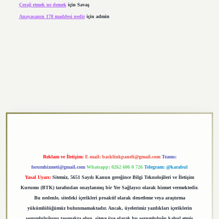
Çerağ etmek ne demek
için
Savaş
Anayasanın 178 maddesi nedir
için
admin
xper.xyz
Reklam ve İletişim:
E-mail:
backlinkpaneli@gmail.com
Teams:
forumhizmeti@gmail.com
Whatsapp: 0262 606 0 726
Telegram: @karabul
Yasal Uyarı:
Sitemiz, 5651 Sayılı Kanun gereğince Bilgi Teknolojileri ve İletişim
Kurumu (BTK) tarafından onaylanmış bir Yer Sağlayıcı olarak hizmet vermektedir.
Bu nedenle, sitedeki içerikleri proaktif olarak denetleme veya araştırma
yükümlülüğümüz bulunmamaktadır. Ancak, üyelerimiz yazdıkları içeriklerin
sorumluluğunu taşımakta olup, siteye üye olarak bu sorumluluğu kabul etmiş