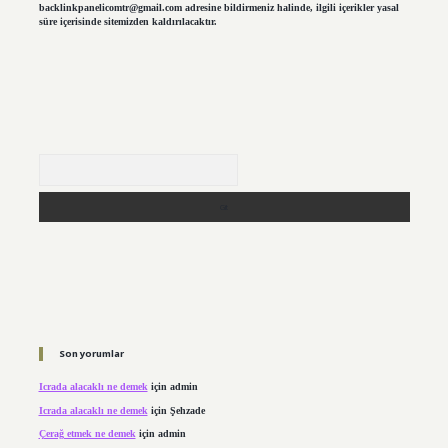
backlinkpanelicomtr@gmail.com
adresine bildirmeniz halinde, ilgili içerikler yasal
süre içerisinde sitemizden kaldırılacaktır.
Arama
Son yorumlar
Icrada alacaklı ne demek
için
admin
Icrada alacaklı ne demek
için
Şehzade
Çerağ etmek ne demek
için
admin