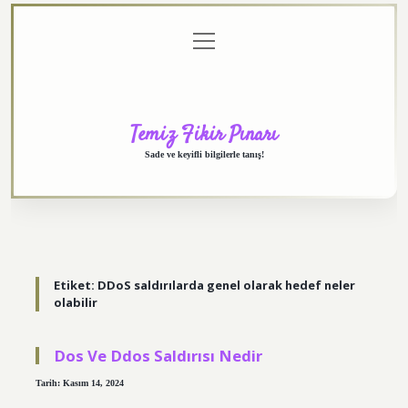
menüyü
Anasayfa
Gizlilik
Yasal
Hakkımızda
aç
Politikası
Uyarı
Temiz Fikir Pınarı
Sade ve keyifli bilgilerle tanış!
Etiket:
DDoS saldırılarda genel olarak hedef neler
olabilir
Dos Ve Ddos Saldırısı Nedir
Tarih: Kasım 14, 2024