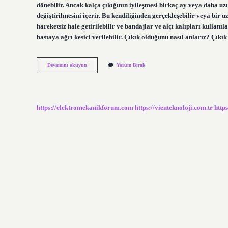
dönebilir. Ancak kalça çıkığının iyileşmesi birkaç ay veya daha uzu
değiştirilmesini içerir. Bu kendiliğinden gerçekleşebilir veya bir
hareketsiz hale getirilebilir ve bandajlar ve alçı kalıpları kullanı
hastaya ağrı kesici verilebilir. Çıkık olduğunu nasıl anlarız? Çı
Çıkık
Devamını okuyun
Yorum Bırak
Nedir
Kırık
Nedir
https://elektromekanikforum.com
https://vienteknoloji.com.tr
http