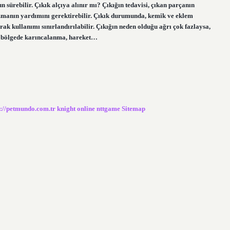
n sürebilir. Çıkık alçıya alınır mı? Çıkığın tedavisi, çıkan parçanın
 uzmanın yardımını gerektirebilir. Çıkık durumunda, kemik ve eklem
larak kullanımı sınırlandırılabilir. Çıkığın neden olduğu ağrı çok fazlaysa,
kık bölgede karıncalanma, hareket…
s://petmundo.com.tr
knight online
nttgame
Sitemap