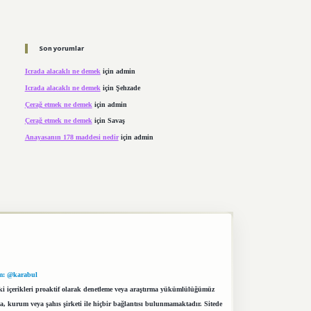
Son yorumlar
Icrada alacaklı ne demek
için
admin
Icrada alacaklı ne demek
için
Şehzade
Çerağ etmek ne demek
için
admin
Çerağ etmek ne demek
için
Savaş
Anayasanın 178 maddesi nedir
için
admin
m: @karabul
eki içerikleri proaktif olarak denetleme veya araştırma yükümlülüğümüz
a, kurum veya şahıs şirketi ile hiçbir bağlantısı bulunmamaktadır. Sitede