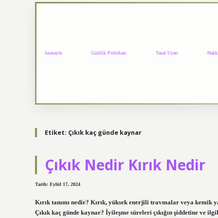
Anasayfa
Gizlilik Politikası
Yasal Uyarı
Hakk
Etiket:
Çıkık kaç günde kaynar
Çıkık Nedir Kırık Nedir
Tarih: Eylül 17, 2024
Kırık tanımı nedir? Kırık, yüksek enerjili travmalar veya kemik y
Çıkık kaç günde kaynar? İyileşme süreleri çıkığın şiddetine ve ilgi