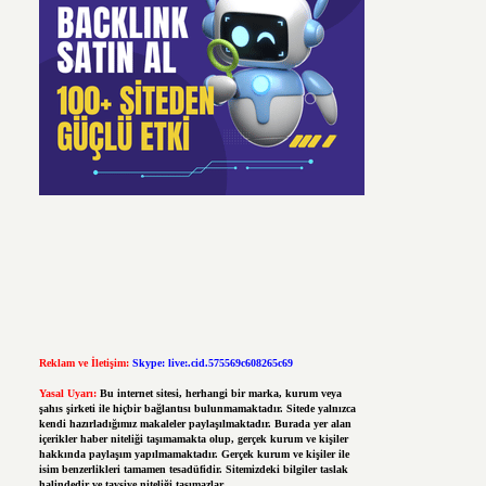
Reklam ve İletişim:
Skype: live:.cid.575569c608265c69
Yasal Uyarı:
Bu internet sitesi, herhangi bir marka, kurum veya
şahıs şirketi ile hiçbir bağlantısı bulunmamaktadır. Sitede yalnızca
kendi hazırladığımız makaleler paylaşılmaktadır. Burada yer alan
içerikler haber niteliği taşımamakta olup, gerçek kurum ve kişiler
hakkında paylaşım yapılmamaktadır. Gerçek kurum ve kişiler ile
isim benzerlikleri tamamen tesadüfidir. Sitemizdeki bilgiler taslak
halindedir ve tavsiye niteliği taşımazlar.