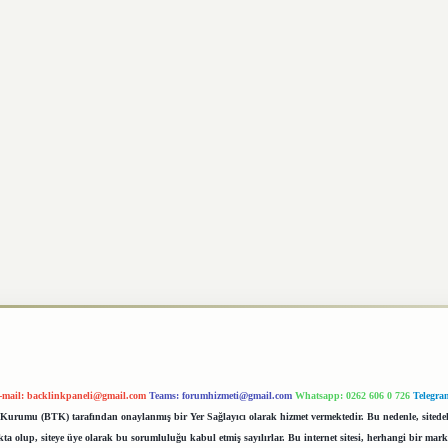
-mail:
backlinkpaneli@gmail.com
Teams:
forumhizmeti@gmail.com
Whatsapp: 0262 606 0 726
Telegra
im Kurumu (BTK) tarafından onaylanmış bir Yer Sağlayıcı olarak hizmet vermektedir. Bu nedenle, sited
 olup, siteye üye olarak bu sorumluluğu kabul etmiş sayılırlar. Bu internet sitesi, herhangi bir mark