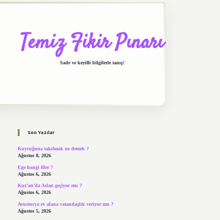
Temiz Fikir Pınarı
Sade ve keyifli bilgilerle tanış!
Sidebar
https://elexbett.net/
betexper.xyz
Son Yazılar
Kuyruğuna takılmak ne demek ?
Ağustos 8, 2026
Ege hangi iller ?
Ağustos 6, 2026
Kur’an’da Aslan geçiyor mu ?
Ağustos 6, 2026
Avusturya ev alana vatandaşlık veriyor mu ?
Ağustos 5, 2026