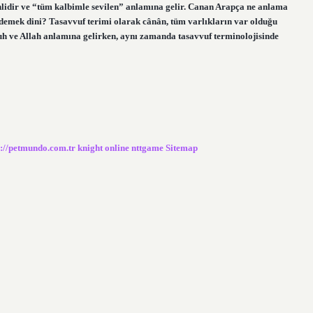
nlidir ve “tüm kalbimle sevilen” anlamına gelir. Canan Arapça ne anlama
 demek dini? Tasavvuf terimi olarak cânân, tüm varlıkların var olduğu
ruh ve Allah anlamına gelirken, aynı zamanda tasavvuf terminolojisinde
s://petmundo.com.tr
knight online
nttgame
Sitemap