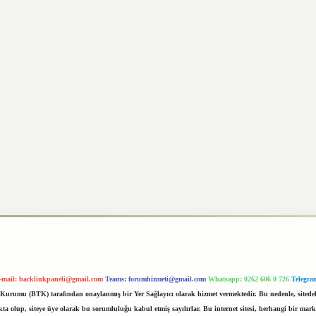
-mail:
backlinkpaneli@gmail.com
Teams:
forumhizmeti@gmail.com
Whatsapp: 0262 606 0 726
Telegra
im Kurumu (BTK) tarafından onaylanmış bir Yer Sağlayıcı olarak hizmet vermektedir. Bu nedenle, sited
 olup, siteye üye olarak bu sorumluluğu kabul etmiş sayılırlar. Bu internet sitesi, herhangi bir mark