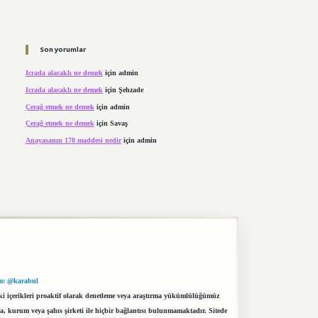
Son yorumlar
Icrada alacaklı ne demek
için
admin
Icrada alacaklı ne demek
için
Şehzade
Çerağ etmek ne demek
için
admin
Çerağ etmek ne demek
için
Savaş
Anayasanın 178 maddesi nedir
için
admin
m: @karabul
eki içerikleri proaktif olarak denetleme veya araştırma yükümlülüğümüz
a, kurum veya şahıs şirketi ile hiçbir bağlantısı bulunmamaktadır. Sitede