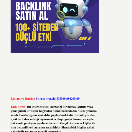
Reklam ve İletişim:
Skype: live:.cid.575569c608265c69
Yasal Uyarı:
Bu internet sitesi, herhangi bir marka, kurum veya
şahıs şirketi ile hiçbir bağlantısı bulunmamaktadır. Sitede yalnızca
kendi hazırladığımız makaleler paylaşılmaktadır. Burada yer alan
içerikler haber niteliği taşımamakta olup, gerçek kurum ve kişiler
hakkında paylaşım yapılmamaktadır. Gerçek kurum ve kişiler ile
isim benzerlikleri tamamen tesadüfidir. Sitemizdeki bilgiler taslak
halindedir ve tavsiye niteliği taşımazlar.