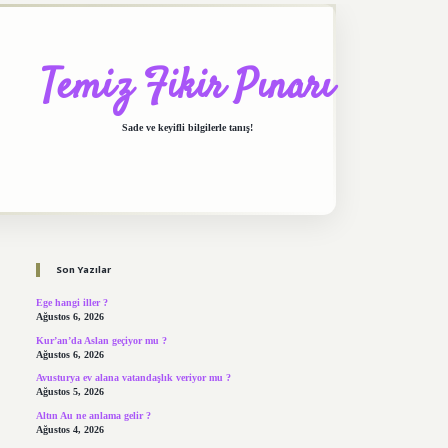
Temiz Fikir Pınarı
Sade ve keyifli bilgilerle tanış!
Sidebar
https://elexbett.net/
betexper.xyz
Son Yazılar
Ege hangi iller ?
Ağustos 6, 2026
Kur’an’da Aslan geçiyor mu ?
Ağustos 6, 2026
Avusturya ev alana vatandaşlık veriyor mu ?
Ağustos 5, 2026
Altın Au ne anlama gelir ?
Ağustos 4, 2026