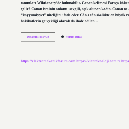
tanımları Wiktionary’de bulunabilir. Canan kelimesi Farsça köke
gelir? Canan isminin anlamı: sevgili, aşık olunan kadın. Canan ne
“kayyumiyyet” niteliğini ifade eder. Cân-ı cân sözlükte en büyük 
hakikatlerin gerçekliği olarak da ifade edilen…
Canan
Devamını okuyun
Yorum Bırak
Ne
Anlama
Gelir
https://elektromekanikforum.com
https://vienteknoloji.com.tr
http