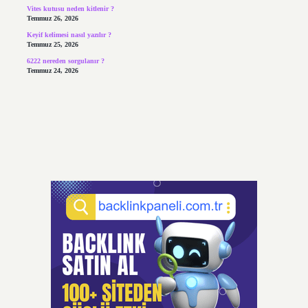
Vites kutusu neden kitlenir ?
Temmuz 26, 2026
Keyif kelimesi nasıl yazılır ?
Temmuz 25, 2026
6222 nereden sorgulanır ?
Temmuz 24, 2026