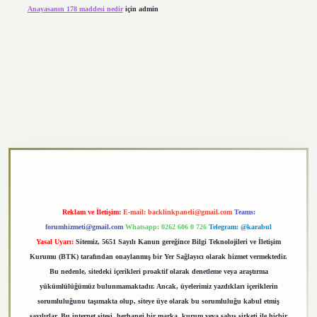
Anayasanın 178 maddesi nedir
için
admin
exper.xyz
Reklam ve İletişim:
E-mail:
backlinkpaneli@gmail.com
Teams:
forumhizmeti@gmail.com
Whatsapp: 0262 606 0 726
Telegram: @karabul
Yasal Uyarı:
Sitemiz, 5651 Sayılı Kanun gereğince Bilgi Teknolojileri ve İletişim
Kurumu (BTK) tarafından onaylanmış bir Yer Sağlayıcı olarak hizmet vermektedir.
Bu nedenle, sitedeki içerikleri proaktif olarak denetleme veya araştırma
yükümlülüğümüz bulunmamaktadır. Ancak, üyelerimiz yazdıkları içeriklerin
sorumluluğunu taşımakta olup, siteye üye olarak bu sorumluluğu kabul etmiş
sayılırlar. Bu internet sitesi, herhangi bir marka, kurum veya şahıs şirketi ile hiçbir