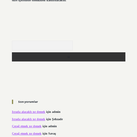
süre içerisinde sitemizden kaldırılacaktır.
Arama
Son yorumlar
Icrada alacaklı ne demek
için
admin
Icrada alacaklı ne demek
için
Şehzade
Çerağ etmek ne demek
için
admin
Çerağ etmek ne demek
için
Savaş