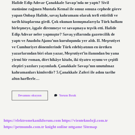
Halide Edip Adıvar Çanakkale Savaşı’nda ne yaptı? Sivil
statüsüne rağmen Mustafa Kemal ile omuz omuza cephede görev
yapan Onbaşı Halide, savaş kahramanı olarak terfi ettirildi ve
tarih kitaplarına girdi. Çok okunan konuşmalarıyla Türk halkını
birleşmeye, işgale direnmeye ve savaşmaya teşvik etti. Halide
Edip Adıvar neler yapmıştır? Savaş yıllarında gazetecilik de
yaptı ve Anadolu Ajansı’nın kuruluşunda yer aldı. II. Meşrutiyet
ve Cumhuriyet dönemlerinde Türk edebiyatının en üretken
yazarlarından biri olan yazar, Meşrutiyet’in ilanından bu yana
yirmi bir roman, dört hikâye kitabı, iki tiyatro oyunu ve çeşitli
eleştiri yazıları yayımladı. Çanakkale Savaşı’nın unutulmaz
kahramanları kimlerdir? 5.Çanakkale Zaferi ile adını tarihe
altın harflerle…
Halide
Devamını okuyun
Yorum Bırak
Edip
Adıvar
Çanakkale
Savaşında
Ne
https://elektromekanikforum.com
https://vienteknoloji.com.tr
Yapmıştır
https://petmundo.com.tr
knight online
nttgame
Sitemap