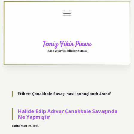
menüyü
Anasayfa
Gizlilik
Yasal
Hakkımızda
aç
Politikası
Uyarı
Temiz Fikir Pınarı
Sade ve keyifli bilgilerle tanış!
Etiket:
Çanakkale Savaşı nasıl sonuçlandı 4 sınıf
Halide Edip Adıvar Çanakkale Savaşında
Ne Yapmıştır
Tarih: Mart 30, 2025