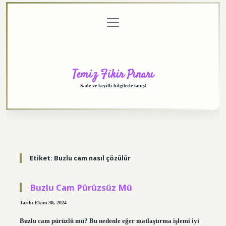
menüyü
Anasayfa
Gizlilik
Yasal
Hakkımızda
aç
Politikası
Uyarı
Temiz Fikir Pınarı
Sade ve keyifli bilgilerle tanış!
Etiket:
Buzlu cam nasıl çözülür
Buzlu Cam Pürüzsüz Mü
Tarih: Ekim 30, 2024
Buzlu cam pürüzlü mü? Bu nedenle eğer matlaştırma işlemi iyi