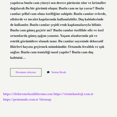
yapılırsa buzlu cam yüzeyi son derece pürüzsüz olur ve kristaller
dağılarak flu bir görüntü oluşur. Buzlu cam ne işe yarar? Buzlu
camlar şeffaf cam olma özelliğine sahiptir. Buzlu camlar evlerde,
ofislerde ve tuvalet kapılarında kullanılabilir. Duş kabinlerinde
de kullanılır. Buzlu camlar çeşitli renk kaplamalarıyla bilinir.
Buzlu cam güneş geçirir mi? Buzlu camlar özellikle ofis ve özel
ortamlarda güneş ışığını yansıtır. Yaşam alanlarında şık ve
estetik görüntülere olanak tanır. Bu camlar sayesinde dekoratif
fikirleri hayata geçirmek mümkündür. Ortamda ferahlık ve ışık
sağlar. Buzlu cam temizliği nasıl yapılır? Buzlu cam duş
kabinini…
Buzlu
Devamını okuyun
Yorum Bırak
Cam
Pürüzsüz
Mü
https://elektromekanikforum.com
https://vienteknoloji.com.tr
https://petmundo.com.tr
Sitemap