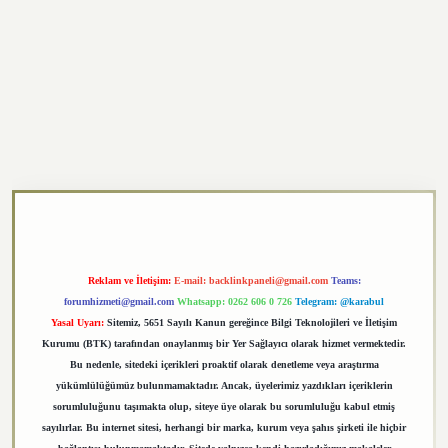
exper.xyz
Reklam ve İletişim:
E-mail:
backlinkpaneli@gmail.com
Teams:
forumhizmeti@gmail.com
Whatsapp: 0262 606 0 726
Telegram: @karabul
Yasal Uyarı:
Sitemiz, 5651 Sayılı Kanun gereğince Bilgi Teknolojileri ve İletişim
Kurumu (BTK) tarafından onaylanmış bir Yer Sağlayıcı olarak hizmet vermektedir.
Bu nedenle, sitedeki içerikleri proaktif olarak denetleme veya araştırma
yükümlülüğümüz bulunmamaktadır. Ancak, üyelerimiz yazdıkları içeriklerin
sorumluluğunu taşımakta olup, siteye üye olarak bu sorumluluğu kabul etmiş
sayılırlar. Bu internet sitesi, herhangi bir marka, kurum veya şahıs şirketi ile hiçbir