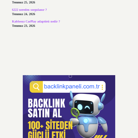
Temmuz 25, 2026
6222 nereden sorgulanır ?
Temmuz 24, 2026
Kablosuz CarPlay adaptörü nedir ?
Temmuz 23, 2026