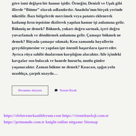
göre ismi değişen bir hamur işidir. Örneğin; Denizli ve Uşak gibi
illerde “Bütme” olarak adlandırılır. Anadolu’nun birçok yerinde
tüketilir. Bazı bölgelerde mercimek veya patates eklenerek
katlanıp fırın tepsisine dizilerek yapılan hamur işi anlamına gelir.
Bükmüş ne demek? Bükmek, yukarı doğru sarmak, içeri doğru
yuvarlamak ve döndürmek anlamına gelir. Çamaşır bükmek ne
demek? Rüyada çamaşır sıkmak; Kısa zamanda hayallerin
gerçekleşmesine ve yapılan işte önemli başarılara işaret eder.
Ayrıca rüya sahibi dualarının karşılığını alacaktır. Aile içindeki
kavgalar son bulacak ve hanede huzurlu, mutlu günler
yaşanacaktır. Zaman bükme ne demek? Kısacası, ışığın yolu
uzadıkça, çarpık uzayda…
Bükme
Devamını okuyun
Yorum Bırak
Etmek
Ne
Demek
https://elektromekanikforum.com
https://vienteknoloji.com.tr
https://petmundo.com.tr
knight online
nttgame
Sitemap