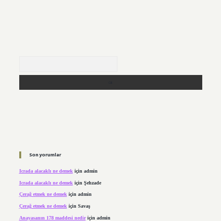
Arama
Son yorumlar
Icrada alacaklı ne demek
için
admin
Icrada alacaklı ne demek
için
Şehzade
Çerağ etmek ne demek
için
admin
Çerağ etmek ne demek
için
Savaş
Anayasanın 178 maddesi nedir
için
admin