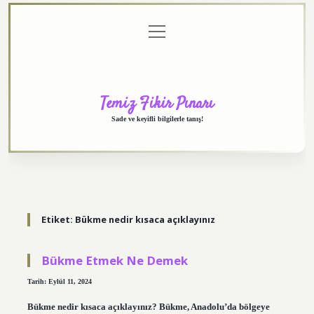
menüyü
Anasayfa
Gizlilik
Yasal
Hakkımızda
aç
Politikası
Uyarı
Temiz Fikir Pınarı
Sade ve keyifli bilgilerle tanış!
Etiket:
Bükme nedir kısaca açıklayınız
Bükme Etmek Ne Demek
Tarih: Eylül 11, 2024
Bükme nedir kısaca açıklayınız? Bükme, Anadolu’da bölgeye