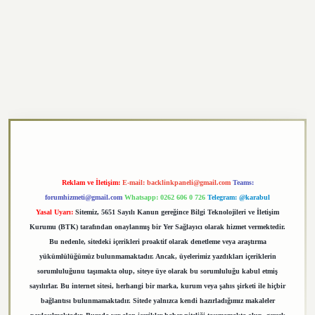
exper.xyz
Reklam ve İletişim:
E-mail:
backlinkpaneli@gmail.com
Teams:
forumhizmeti@gmail.com
Whatsapp: 0262 606 0 726
Telegram: @karabul
Yasal Uyarı:
Sitemiz, 5651 Sayılı Kanun gereğince Bilgi Teknolojileri ve İletişim
Kurumu (BTK) tarafından onaylanmış bir Yer Sağlayıcı olarak hizmet vermektedir.
Bu nedenle, sitedeki içerikleri proaktif olarak denetleme veya araştırma
yükümlülüğümüz bulunmamaktadır. Ancak, üyelerimiz yazdıkları içeriklerin
sorumluluğunu taşımakta olup, siteye üye olarak bu sorumluluğu kabul etmiş
sayılırlar. Bu internet sitesi, herhangi bir marka, kurum veya şahıs şirketi ile hiçbir
bağlantısı bulunmamaktadır. Sitede yalnızca kendi hazırladığımız makaleler