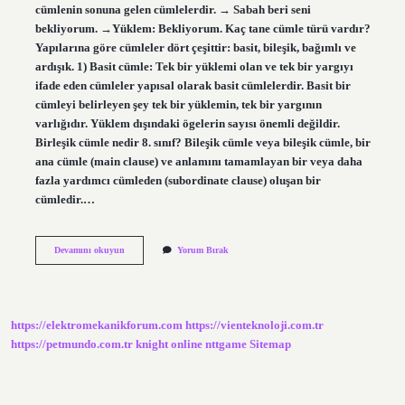
cümlenin sonuna gelen cümlelerdir. → Sabah beri seni
bekliyorum. →Yüklem: Bekliyorum. Kaç tane cümle türü vardır?
Yapılarına göre cümleler dört çeşittir: basit, bileşik, bağımlı ve
ardışık. 1) Basit cümle: Tek bir yüklemi olan ve tek bir yargıyı
ifade eden cümleler yapısal olarak basit cümlelerdir. Basit bir
cümleyi belirleyen şey tek bir yüklemin, tek bir yargının
varlığıdır. Yüklem dışındaki ögelerin sayısı önemli değildir.
Birleşik cümle nedir 8. sınıf? Bileşik cümle veya bileşik cümle, bir
ana cümle (main clause) ve anlamını tamamlayan bir veya daha
fazla yardımcı cümleden (subordinate clause) oluşan bir
cümledir.…
8
Devamını okuyun
Yorum Bırak
Sınıf
Cümle
Türleri
Nelerdir
https://elektromekanikforum.com
https://vienteknoloji.com.tr
https://petmundo.com.tr
knight online
nttgame
Sitemap