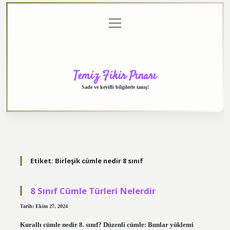
menüyü
Anasayfa
Gizlilik
Yasal
Hakkımızda
aç
Politikası
Uyarı
Temiz Fikir Pınarı
Sade ve keyifli bilgilerle tanış!
Etiket:
Birleşik cümle nedir 8 sınıf
8 Sınıf Cümle Türleri Nelerdir
Tarih: Ekim 27, 2024
Kurallı cümle nedir 8. sınıf? Düzenli cümle: Bunlar yüklemi