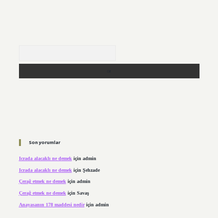
Arama
Son yorumlar
Icrada alacaklı ne demek
için
admin
Icrada alacaklı ne demek
için
Şehzade
Çerağ etmek ne demek
için
admin
Çerağ etmek ne demek
için
Savaş
Anayasanın 178 maddesi nedir
için
admin