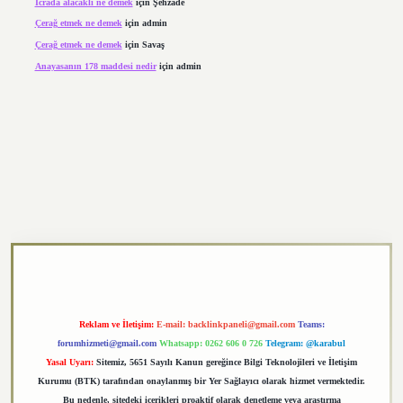
Icrada alacaklı ne demek
için
Şehzade
Çerağ etmek ne demek
için
admin
Çerağ etmek ne demek
için
Savaş
Anayasanın 178 maddesi nedir
için
admin
https://elexbett.net/
betexper.xyz
Reklam ve İletişim:
E-mail:
backlinkpaneli@gmail.com
Teams:
forumhizmeti@gmail.com
Whatsapp: 0262 606 0 726
Telegram: @karabul
Yasal Uyarı:
Sitemiz, 5651 Sayılı Kanun gereğince Bilgi Teknolojileri ve İletişim
Kurumu (BTK) tarafından onaylanmış bir Yer Sağlayıcı olarak hizmet vermektedir.
Bu nedenle, sitedeki içerikleri proaktif olarak denetleme veya araştırma