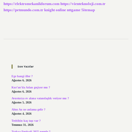
https://elektromekanikforum.com
https://vienteknoloji.com.tr
Aktarabilirim
https://petmundo.com.tr
knight online
nttgame
Sitemap
Sidebar
Son Yazılar
Ege hangi iller ?
Ağustos 6, 2026
Kur’an’da Aslan geçiyor mu ?
Ağustos 6, 2026
Avusturya ev alana vatandaşlık veriyor mu ?
Ağustos 5, 2026
Altın Au ne anlama gelir ?
Ağustos 4, 2026
Tesbihin kaç taşı var ?
Temmuz 31, 2026
Trakya Festivali 2025 nerede ?