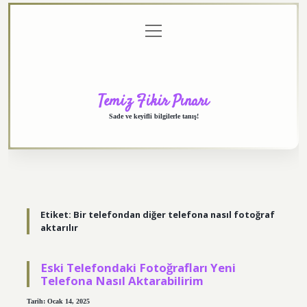
menüyü
Anasayfa
Gizlilik
Yasal
Hakkımızda
aç
Politikası
Uyarı
Temiz Fikir Pınarı
Sade ve keyifli bilgilerle tanış!
Etiket:
Bir telefondan diğer telefona nasıl fotoğraf
aktarılır
Eski Telefondaki Fotoğrafları Yeni
Telefona Nasıl Aktarabilirim
Tarih: Ocak 14, 2025