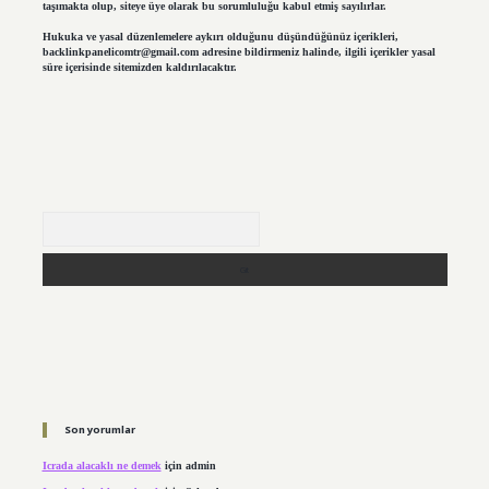
taşımakta olup, siteye üye olarak bu sorumluluğu kabul etmiş sayılırlar.
Hukuka ve yasal düzenlemelere aykırı olduğunu düşündüğünüz içerikleri,
backlinkpanelicomtr@gmail.com
adresine bildirmeniz halinde, ilgili içerikler yasal
süre içerisinde sitemizden kaldırılacaktır.
Arama
Son yorumlar
Icrada alacaklı ne demek
için
admin