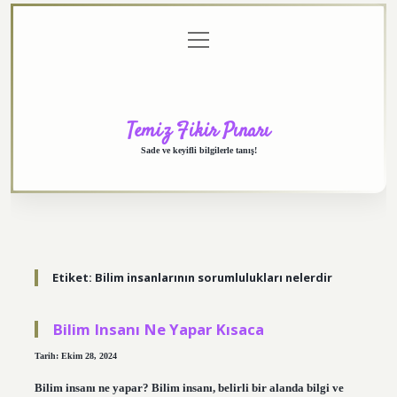
menüyü
Anasayfa
Gizlilik
Yasal
Hakkımızda
aç
Politikası
Uyarı
Temiz Fikir Pınarı
Sade ve keyifli bilgilerle tanış!
Etiket:
Bilim insanlarının sorumlulukları nelerdir
Bilim Insanı Ne Yapar Kısaca
Tarih: Ekim 28, 2024
Bilim insanı ne yapar? Bilim insanı, belirli bir alanda bilgi ve