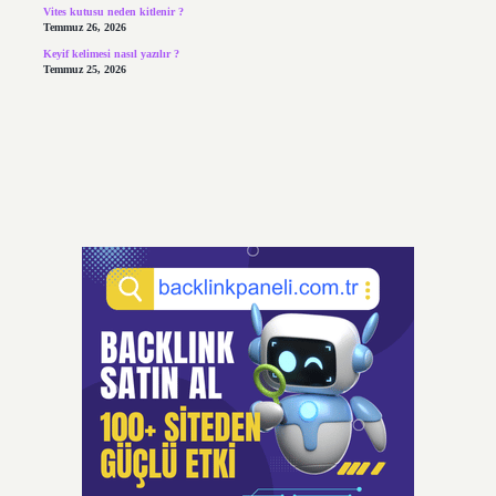
Vites kutusu neden kitlenir ?
Temmuz 26, 2026
Keyif kelimesi nasıl yazılır ?
Temmuz 25, 2026