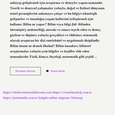
anlayışı geliştirmek için araştırma ve deneyler yapan uzmandır.
Teorik ve deneysel çalışmalar yoluyla, doğal ve fiziksel dünyanın
temel prensiplerini anlamaya çalışır ve bu bilgiyi teknolojik
gelişmeler ve insanlığın yaşam kalitesini iyileştirmek için
kullanır. Bilim ne yapar? Bilim veya bilgi (bil- fiilinden
türemiştir), nedenselliği, merakı ve amacı teşvik eden ve deney,
gözlem ve düşünce yoluyla gerçekleri ve iddiaları sistematik
olarak araştıran bir dizi entelektüel ve uygulamalı disiplindir.
Bilim insanı ne demek ilkokul? Bilim insanları, bilimsel
araştırmalar yoluyla yeni bilgiler ve keşifler elde eden
uzmanlardır. Fizik, kimya, biyoloji, matematik gibi çeşitli…
Bilim
Devamını okuyun
Yorum Bırak
Insanı
Ne
Yapar
Kısaca
https://elektromekanikforum.com
https://vienteknoloji.com.tr
https://petmundo.com.tr
knight online
nttgame
Sitemap