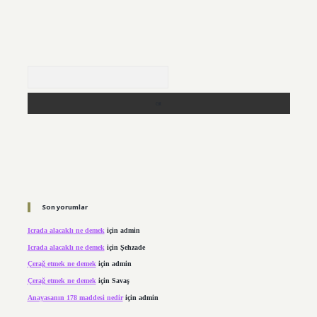
Arama
Son yorumlar
Icrada alacaklı ne demek
için
admin
Icrada alacaklı ne demek
için
Şehzade
Çerağ etmek ne demek
için
admin
Çerağ etmek ne demek
için
Savaş
Anayasanın 178 maddesi nedir
için
admin