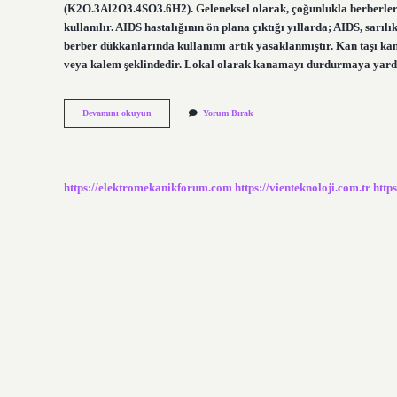
(K2O.3Al2O3.4SO3.6H2). Geleneksel olarak, çoğunlukla berberler 
kullanılır. AIDS hastalığının ön plana çıktığı yıllarda; AIDS, sarı
berber dükkanlarında kullanımı artık yasaklanmıştır. Kan taşı kanı
veya kalem şeklindedir. Lokal olarak kanamayı durdurmaya yar
Kan
Devamını okuyun
Yorum Bırak
Taşı
Yıkanır
Mı
https://elektromekanikforum.com
https://vienteknoloji.com.tr
http