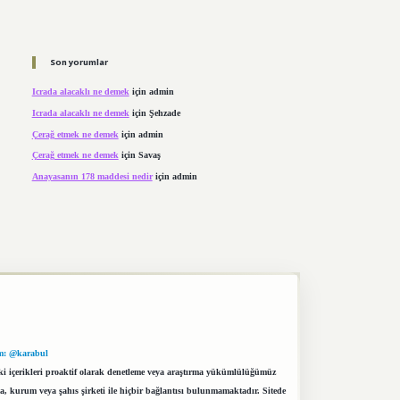
Son yorumlar
Icrada alacaklı ne demek
için
admin
Icrada alacaklı ne demek
için
Şehzade
Çerağ etmek ne demek
için
admin
Çerağ etmek ne demek
için
Savaş
Anayasanın 178 maddesi nedir
için
admin
m: @karabul
eki içerikleri proaktif olarak denetleme veya araştırma yükümlülüğümüz
a, kurum veya şahıs şirketi ile hiçbir bağlantısı bulunmamaktadır. Sitede