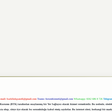
-mail:
backlinkpaneli@gmail.com
Teams:
forumhizmeti@gmail.com
Whatsapp: 0262 606 0 726
Telegra
im Kurumu (BTK) tarafından onaylanmış bir Yer Sağlayıcı olarak hizmet vermektedir. Bu nedenle, sited
 olup, siteye üye olarak bu sorumluluğu kabul etmiş sayılırlar. Bu internet sitesi, herhangi bir mark