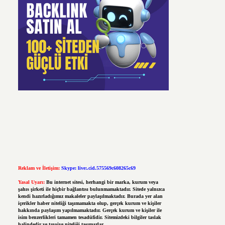
Reklam ve İletişim:
Skype: live:.cid.575569c608265c69
Yasal Uyarı:
Bu internet sitesi, herhangi bir marka, kurum veya
şahıs şirketi ile hiçbir bağlantısı bulunmamaktadır. Sitede yalnızca
kendi hazırladığımız makaleler paylaşılmaktadır. Burada yer alan
içerikler haber niteliği taşımamakta olup, gerçek kurum ve kişiler
hakkında paylaşım yapılmamaktadır. Gerçek kurum ve kişiler ile
isim benzerlikleri tamamen tesadüfidir. Sitemizdeki bilgiler taslak
halindedir ve tavsiye niteliği taşımazlar.