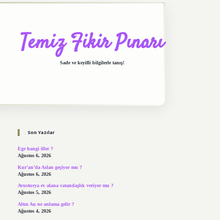
Temiz Fikir Pınarı
Sade ve keyifli bilgilerle tanış!
Sidebar
https://elexbett.net/
bete
Son Yazılar
Ege hangi iller ?
Ağustos 6, 2026
Kur’an’da Aslan geçiyor mu ?
Ağustos 6, 2026
Avusturya ev alana vatandaşlık veriyor mu ?
Ağustos 5, 2026
Altın Au ne anlama gelir ?
Ağustos 4, 2026