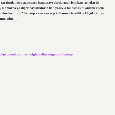
tarafından tıraştan sonra kanamayı durdurmak için kan taşı olarak
lık, mantar veya diğer hastalıkların kan yoluyla bulaşmasını önlemek için
 durdurur mu? Şap taşı veya kan taşı kullanın. Genellikle küçük bir taş
dımcı olur…
s://petmundo.com.tr
knight online
nttgame
Sitemap