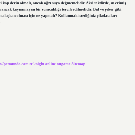
ki kap derin olmalı, ancak ağzı suya değmemelidir. Aksi takdirde, su erimiş
ancak kaynamayan bir su sıcaklığı tercih edilmelidir. Bal ve şeker gibi
nın akışkan olması için ne yapmalı? Kullanmak istediğiniz çikolataları
…
s://petmundo.com.tr
knight online
nttgame
Sitemap