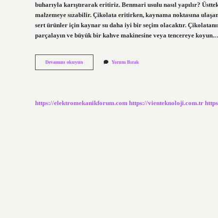
buharıyla karıştırarak eritiriz. Benmari usulu nasıl yapılır? Üstte
malzemeye sızabilir. Çikolata eritirken, kaynama noktasına ulaşan 
sert ürünler için kaynar su daha iyi bir seçim olacaktır. Çikolata
parçalayın ve büyük bir kahve makinesine veya tencereye koyun.
Benmari
Devamını okuyun
Yorum Bırak
Usulü
Sos
Nasıl
Yapılır
https://elektromekanikforum.com
https://vienteknoloji.com.tr
http