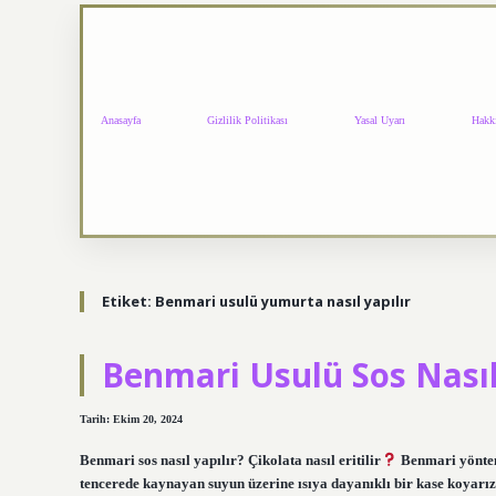
Anasayfa
Gizlilik Politikası
Yasal Uyarı
Hakk
Etiket:
Benmari usulü yumurta nasıl yapılır
Benmari Usulü Sos Nasıl
Tarih: Ekim 20, 2024
Benmari sos nasıl yapılır? Çikolata nasıl eritilir
Benmari yöntemi
tencerede kaynayan suyun üzerine ısıya dayanıklı bir kase koyarı