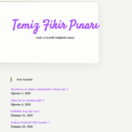
Temiz Fikir Pınarı
Sade ve keyifli bilgilerle tanış!
Sidebar
https://elexbett.net/
betexper.xyz
Son Yazılar
Avusturya ev alana vatandaşlık veriyor mu ?
Ağustos 5, 2026
Altın Au ne anlama gelir ?
Ağustos 4, 2026
Tesbihin kaç taşı var ?
Temmuz 31, 2026
Trakya Festivali 2025 nerede ?
Temmuz 29, 2026