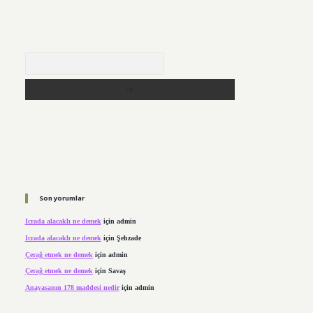
Arama
Son yorumlar
Icrada alacaklı ne demek
için
admin
Icrada alacaklı ne demek
için
Şehzade
Çerağ etmek ne demek
için
admin
Çerağ etmek ne demek
için
Savaş
Anayasanın 178 maddesi nedir
için
admin