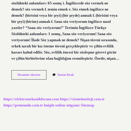
sözlükteki anlamları: 65 sonuç i. İngilizcede söz vermek ne
demek? söz vermek f. temin etmek v. Söz etmek ingilizce ne
demek? (birisini veya bir şeyi) (bir şeyde) anmak f. (birisini veya
bir şeyi) (birine) anmak f. Sana söz veriyorum ingilizce nasıl
yazılır? “Sana söz veriyorum!” Terimin İngilizce-Türkçe
Sözlükteki anlamları: 1 sonuç, Sana söz veriyorum! Sana söz
veriyorum! İfade Söz yapmak ne demek? Nişan töreni sırasında,
erkek tarafı bir kız isteme töreni gerçekleştirir ve çiftin evlilik
kararı kabul edilir. Söz, evlilik öncesi bir sözleşme görevi görür
ve çiftin birbirlerine olan bağlılığını resmileştirir. Özetle, nişan…
İNgilizcede
Devamını okuyun
Yorum Bırak
Söz
Almak
Ne
Demek
https://elektromekanikforum.com
https://vienteknoloji.com.tr
https://petmundo.com.tr
knight online
nttgame
Sitemap