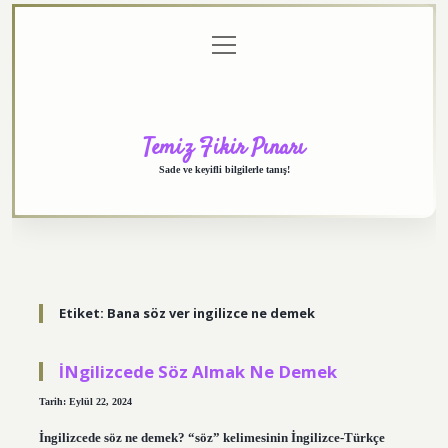
menüyü
Anasayfa
Gizlilik
Yasal
Hakkımızda
aç
Politikası
Uyarı
Temiz Fikir Pınarı
Sade ve keyifli bilgilerle tanış!
Etiket:
Bana söz ver ingilizce ne demek
İNgilizcede Söz Almak Ne Demek
Tarih: Eylül 22, 2024
İngilizcede söz ne demek? “söz” kelimesinin İngilizce-Türkçe