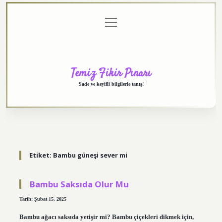
menüyü
Anasayfa
Gizlilik
Yasal
Hakkımızda
aç
Politikası
Uyarı
Temiz Fikir Pınarı
Sade ve keyifli bilgilerle tanış!
Etiket:
Bambu güneşi sever mi
Bambu Saksıda Olur Mu
Tarih: Şubat 15, 2025
Bambu ağacı saksıda yetişir mi? Bambu çiçekleri dikmek için,