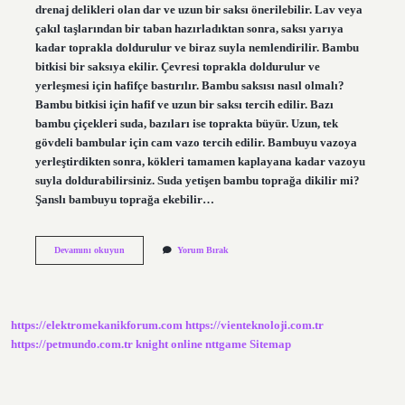
drenaj delikleri olan dar ve uzun bir saksı önerilebilir. Lav veya
çakıl taşlarından bir taban hazırladıktan sonra, saksı yarıya
kadar toprakla doldurulur ve biraz suyla nemlendirilir. Bambu
bitkisi bir saksıya ekilir. Çevresi toprakla doldurulur ve
yerleşmesi için hafifçe bastırılır. Bambu saksısı nasıl olmalı?
Bambu bitkisi için hafif ve uzun bir saksı tercih edilir. Bazı
bambu çiçekleri suda, bazıları ise toprakta büyür. Uzun, tek
gövdeli bambular için cam vazo tercih edilir. Bambuyu vazoya
yerleştirdikten sonra, kökleri tamamen kaplayana kadar vazoyu
suyla doldurabilirsiniz. Suda yetişen bambu toprağa dikilir mi?
Şanslı bambuyu toprağa ekebilir…
Bambu
Devamını okuyun
Yorum Bırak
Saksıda
Olur
Mu
https://elektromekanikforum.com
https://vienteknoloji.com.tr
https://petmundo.com.tr
knight online
nttgame
Sitemap