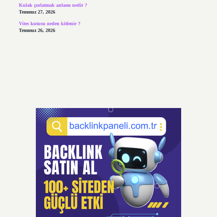
Kulak çınlatmak anlamı nedir ?
Temmuz 27, 2026
Vites kutusu neden kitlenir ?
Temmuz 26, 2026