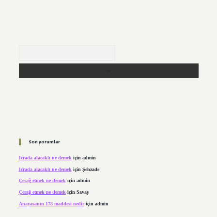
Arama
Son yorumlar
Icrada alacaklı ne demek
için
admin
Icrada alacaklı ne demek
için
Şehzade
Çerağ etmek ne demek
için
admin
Çerağ etmek ne demek
için
Savaş
Anayasanın 178 maddesi nedir
için
admin