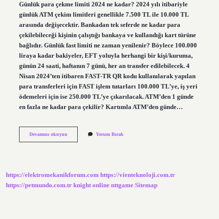
Günlük para çekme limiti 2024 ne kadar? 2024 yılı itibariyle
günlük ATM çekim limitleri genellikle 7.500 TL ile 10.000 TL
arasında değişecektir. Bankadan tek seferde ne kadar para
çekilebileceği kişinin çalıştığı bankaya ve kullandığı kart türüne
bağlıdır. Günlük fast limiti ne zaman yenilenir? Böylece 100.000
liraya kadar bakiyeler, EFT yoluyla herhangi bir kişi/kuruma,
günün 24 saati, haftanın 7 günü, her an transfer edilebilecek. 4
Nisan 2024’ten itibaren FAST-TR QR kodu kullanılarak yapılan
para transferleri için FAST işlem tutarları 100.000 TL’ye, iş yeri
ödemeleri için ise 250.000 TL’ye çıkarılacak. ATM’den 1 günde
en fazla ne kadar para çekilir? Kartımla ATM’den günde…
Günlük
Devamını okuyun
Yorum Bırak
Para
Çekme
Limiti
Ne
Zaman
https://elektromekanikforum.com
https://vienteknoloji.com.tr
Yenilenir
https://petmundo.com.tr
knight online
nttgame
Sitemap