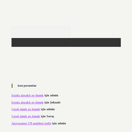
Arama
Son yorumlar
Icrada alacaklı ne demek
için
admin
Icrada alacaklı ne demek
için
Şehzade
Çerağ etmek ne demek
için
admin
Çerağ etmek ne demek
için
Savaş
Anayasanın 178 maddesi nedir
için
admin