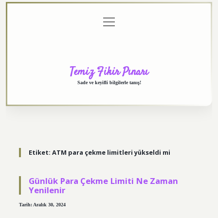
menüyü
Anasayfa
Gizlilik
Yasal
Hakkımızda
aç
Politikası
Uyarı
Temiz Fikir Pınarı
Sade ve keyifli bilgilerle tanış!
Etiket:
ATM para çekme limitleri yükseldi mi
Günlük Para Çekme Limiti Ne Zaman
Yenilenir
Tarih: Aralık 30, 2024