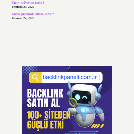
Yapay radyasyon nedir ?
Temmuz 29, 2026
Kulak çınlatmak anlamı nedir ?
Temmuz 27, 2026