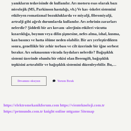
yanıkların tedavisinde de kullanılır. Arı motoru esas olarak bazı
nörolojik (MS, Parkinson hastalığı, vb.) Ve kas -iskelet sistemini
etkileyen romatizmal bozukluklarda ve miyalji, fibromiyalji,
artralji gibi ağrılı durumlarda kullanılır. Arı zehrinin zararları
nelerdir? Şiddetli bir arı kovanı -alerjinin etkileri vücutta
kızarıklığa, boynun veya dilin şişmesine, nefes alma, ishal, kusma,
kan basıncı ve hatta ölüme neden olabilir. Bir arı yerleştirdikten
sonra, genellikle bir zehir torbası ve cilt üzerinde bir iğne serbest
bırakır. Arı sokmasının vücuda faydaları nelerdir? Bağışıklık
sistemi üzerinde olumlu bir etkisi olan Beeengift, bağışıklık
tepkisini artırabilir ve bağışıklık sistemini düzenleyebilir. Bu,…
Arı
Devamını okuyun
Yorum Bırak
Zehri
Kanı
Sulandırır
Mı
https://elektromekanikforum.com
https://vienteknoloji.com.tr
https://petmundo.com.tr
knight online
nttgame
Sitemap