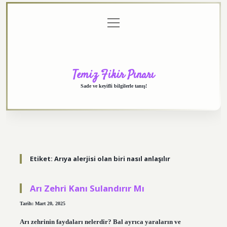
menüyü
Anasayfa
Gizlilik
Yasal
Hakkımızda
aç
Politikası
Uyarı
Temiz Fikir Pınarı
Sade ve keyifli bilgilerle tanış!
Etiket:
Arıya alerjisi olan biri nasıl anlaşılır
Arı Zehri Kanı Sulandırır Mı
Tarih: Mart 20, 2025
Arı zehrinin faydaları nelerdir? Bal ayrıca yaraların ve