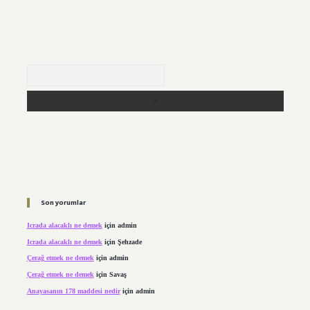
Arama
Son yorumlar
Icrada alacaklı ne demek
için
admin
Icrada alacaklı ne demek
için
Şehzade
Çerağ etmek ne demek
için
admin
Çerağ etmek ne demek
için
Savaş
Anayasanın 178 maddesi nedir
için
admin