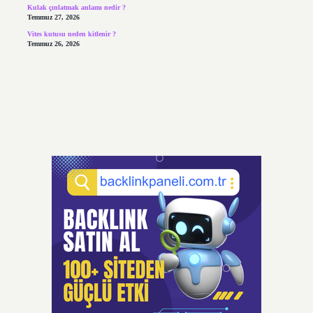
Kulak çınlatmak anlamı nedir ?
Temmuz 27, 2026
Vites kutusu neden kitlenir ?
Temmuz 26, 2026