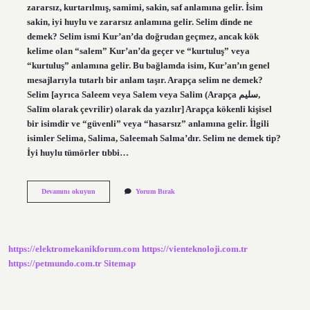
zararsız, kurtarılmış, samimi, sakin, saf anlamına gelir. İsim
sakin, iyi huylu ve zararsız anlamına gelir. Selim dinde ne
demek? Selim ismi Kur’an’da doğrudan geçmez, ancak kök
kelime olan “salem” Kur’an’da geçer ve “kurtuluş” veya
“kurtuluş” anlamına gelir. Bu bağlamda isim, Kur’an’ın genel
mesajlarıyla tutarlı bir anlam taşır. Arapça selim ne demek?
Selim [ayrıca Saleem veya Salem veya Salim (Arapça سليم,
Salīm olarak çevrilir) olarak da yazılır] Arapça kökenli kişisel
bir isimdir ve “güvenli” veya “hasarsız” anlamına gelir. İlgili
isimler Selima, Salima, Saleemah Salma’dır. Selim ne demek tip?
İyi huylu tümörler tıbbi…
Selim
Devamını okuyun
Yorum Bırak
Ne
Demek
Tdk
https://elektromekanikforum.com
https://vienteknoloji.com.tr
https://petmundo.com.tr
Sitemap