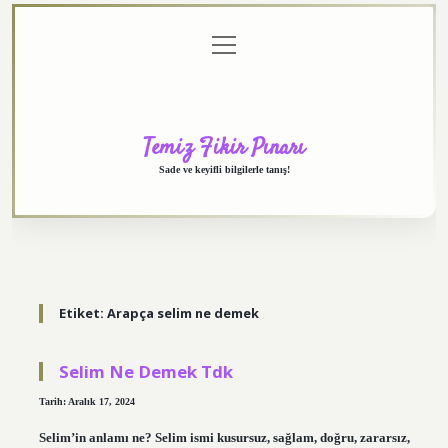
menüyü
Anasayfa
Gizlilik
Yasal
Hakkımızda
aç
Politikası
Uyarı
Temiz Fikir Pınarı
Sade ve keyifli bilgilerle tanış!
Etiket:
Arapça selim ne demek
Selim Ne Demek Tdk
Tarih: Aralık 17, 2024
Selim’in anlamı ne? Selim ismi kusursuz, sağlam, doğru, zararsız,