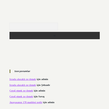
Arama
Son yorumlar
Icrada alacaklı ne demek
için
admin
Icrada alacaklı ne demek
için
Şehzade
Çerağ etmek ne demek
için
admin
Çerağ etmek ne demek
için
Savaş
Anayasanın 178 maddesi nedir
için
admin