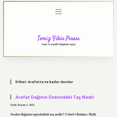
menüyü
Anasayfa
Gizlilik
Yasal
Hakkımızda
aç
Politikası
Uyarı
Temiz Fikir Pınarı
Sade ve keyifli bilgilerle tanış!
Etiket:
Arafatta ne kadar durulur
Arafat Dağının Üzerindeki Taş Nedir
Tarih: Kasım 1, 2024
Arafat dağının tepesindeki taş nedir? Cebel-i Rahme: Halk