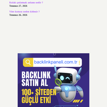
Kulak çınlatmak anlamı nedir ?
Temmuz 27, 2026
Vites kutusu neden kitlenir ?
Temmuz 26, 2026