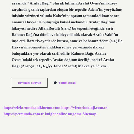
arasında “Arafat Dağı” olarak bilinen, Arafat Ovası’nın kuzey
tarafında granit taşlardan oluşan bir tepedir. Adem’in, yeryüzüne
inişinin yüzüncü yılında Kabe’nin inşasını tamamladıktan sonra
anamız Havva ile buluştuğu kutsal mekandır. Arafat Dağı’nın
hikayesi nedir? Allah Resulü (s.a.v.) bu tepenin eteğinde, sırtı
Rahmet Dağı’na dönük ve kıbleye dönük olarak Arafat Vakfı’nı
inşa etti. Bazı rivayetlerde burası, anne ve babamız Adem (a.s.) ile
Havva’nın cennetten indikten sonra yeryüzünde ilk kez
buluştukları yer olarak tarif edilir. Rahmet Dağı, Arafat
Ovası’ndaki tek tepedir. Arafat dağının özelliği nedir? Arafat
Dağı (Arapça: جبل عرفة Jabal ‘Arafat) Mekke’ye 25 km…
Arafat
Devamını okuyun
Yorum Bırak
Dağının
Üzerindeki
Taş
Nedir
https://elektromekanikforum.com
https://vienteknoloji.com.tr
https://petmundo.com.tr
knight online
nttgame
Sitemap