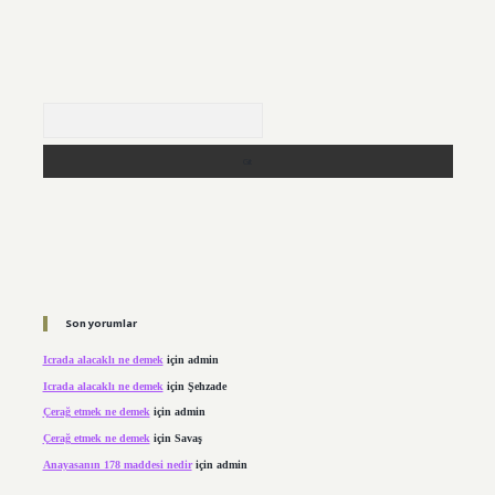
Arama
Son yorumlar
Icrada alacaklı ne demek
için
admin
Icrada alacaklı ne demek
için
Şehzade
Çerağ etmek ne demek
için
admin
Çerağ etmek ne demek
için
Savaş
Anayasanın 178 maddesi nedir
için
admin