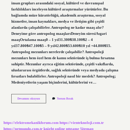
insan grupları arasındaki sosyal, kültürel ve davranışsal
farklılıkları inceleyen kültürel araştırmalar yürütürler. Bu
bağlamda müze küratörlüğü, akademik araştırma, sosyal
hizmetler, insan kaynakları, medya ve iletişim gibi çeşitli
alanlarda çalışabilirler. Antropolog ne kadar maaş alır?
Deneyime göre antropolog maaşlarıDeneyim süresiAsgari
maaşOrtalama maaş0 – 1 yıl31.300₺38.100₺2 – 4
yıl37.800₺47.100₺5 – 9 yıl42.800₺53.600₺10 yıl +44.800₺55.
Antropolog mezunları nerelerde çalışabilir? Antropoloji
mezunları hem özel hem de kamu sektöründe iş bulma fırsatına
sahiptir. Mezunlar ayrıca eğitim sektöründe, çeşitli vakıflarda,
uluslararası örgütlerde, sağlık sektöründe veya medyada çalışma
fırsatları bulabilirler. Antropoloji nasıl bir meslek? Antropolog;
Medeniyetlerin yaşam biçimlerini, kültürlerini ve…
Antropolog
Devamını okuyun
Yorum Bırak
Ne
Is
Yapar
https://elektromekanikforum.com
https://vienteknoloji.com.tr
https://petmundo.com.tr
knight online
nttgame
Sitemap