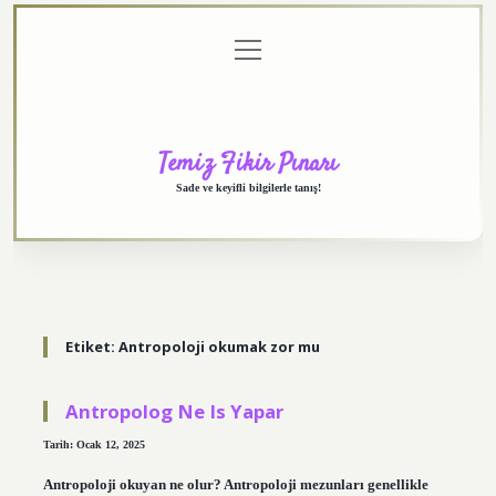
menüyü
Anasayfa
Gizlilik
Yasal
Hakkımızda
aç
Politikası
Uyarı
Temiz Fikir Pınarı
Sade ve keyifli bilgilerle tanış!
Etiket:
Antropoloji okumak zor mu
Antropolog Ne Is Yapar
Tarih: Ocak 12, 2025
Antropoloji okuyan ne olur? Antropoloji mezunları genellikle