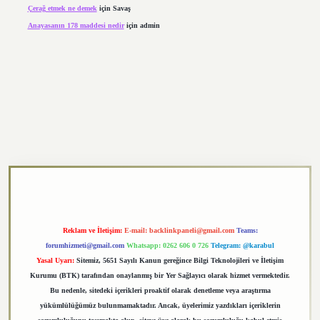
Çerağ etmek ne demek
için
Savaş
Anayasanın 178 maddesi nedir
için
admin
https://elexbett.net/
betexper.xyz
Reklam ve İletişim:
E-mail:
backlinkpaneli@gmail.com
Teams:
forumhizmeti@gmail.com
Whatsapp: 0262 606 0 726
Telegram: @karabul
Yasal Uyarı:
Sitemiz, 5651 Sayılı Kanun gereğince Bilgi Teknolojileri ve İletişim
Kurumu (BTK) tarafından onaylanmış bir Yer Sağlayıcı olarak hizmet vermektedir.
Bu nedenle, sitedeki içerikleri proaktif olarak denetleme veya araştırma
yükümlülüğümüz bulunmamaktadır. Ancak, üyelerimiz yazdıkları içeriklerin