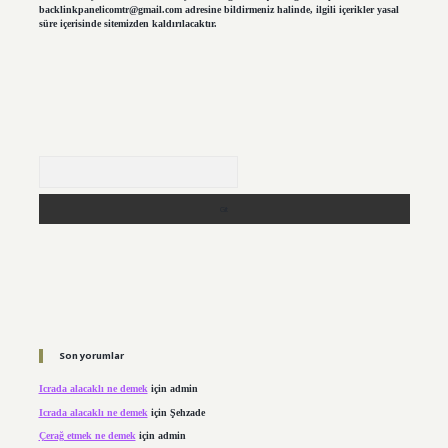
backlinkpanelicomtr@gmail.com
adresine bildirmeniz halinde, ilgili içerikler yasal
süre içerisinde sitemizden kaldırılacaktır.
Arama
Son yorumlar
Icrada alacaklı ne demek
için
admin
Icrada alacaklı ne demek
için
Şehzade
Çerağ etmek ne demek
için
admin