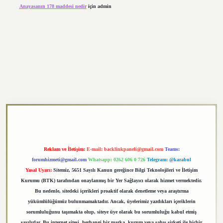
Anayasanın 178 maddesi nedir
için
admin
exper.xyz
Reklam ve İletişim:
E-mail:
backlinkpaneli@gmail.com
Teams:
forumhizmeti@gmail.com
Whatsapp: 0262 606 0 726
Telegram: @karabul
Yasal Uyarı:
Sitemiz, 5651 Sayılı Kanun gereğince Bilgi Teknolojileri ve İletişim
Kurumu (BTK) tarafından onaylanmış bir Yer Sağlayıcı olarak hizmet vermektedir.
Bu nedenle, sitedeki içerikleri proaktif olarak denetleme veya araştırma
yükümlülüğümüz bulunmamaktadır. Ancak, üyelerimiz yazdıkları içeriklerin
sorumluluğunu taşımakta olup, siteye üye olarak bu sorumluluğu kabul etmiş
sayılırlar. Bu internet sitesi, herhangi bir marka, kurum veya şahıs şirketi ile hiçbir