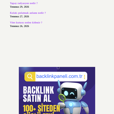
Yapay radyasyon nedir ?
Temmuz 29, 2026
Kulak çınlatmak anlamı nedir ?
Temmuz 27, 2026
Vites kutusu neden kitlenir ?
Temmuz 26, 2026