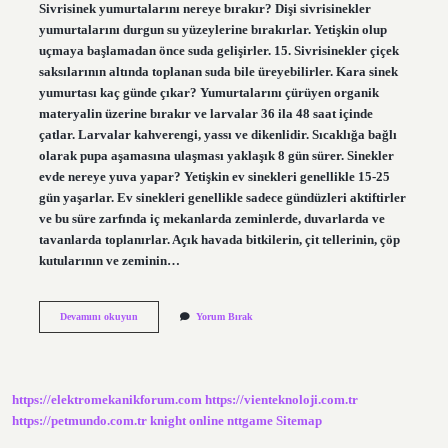
Sivrisinek yumurtalarını nereye bırakır? Dişi sivrisinekler
yumurtalarını durgun su yüzeylerine bırakırlar. Yetişkin olup
uçmaya başlamadan önce suda gelişirler. 15. Sivrisinekler çiçek
saksılarının altında toplanan suda bile üreyebilirler. Kara sinek
yumurtası kaç günde çıkar? Yumurtalarını çürüyen organik
materyalin üzerine bırakır ve larvalar 36 ila 48 saat içinde
çatlar. Larvalar kahverengi, yassı ve dikenlidir. Sıcaklığa bağlı
olarak pupa aşamasına ulaşması yaklaşık 8 gün sürer. Sinekler
evde nereye yuva yapar? Yetişkin ev sinekleri genellikle 15-25
gün yaşarlar. Ev sinekleri genellikle sadece gündüzleri aktiftirler
ve bu süre zarfında iç mekanlarda zeminlerde, duvarlarda ve
tavanlarda toplanırlar. Açık havada bitkilerin, çit tellerinin, çöp
kutularının ve zeminin…
Kara
Devamını okuyun
Yorum Bırak
Sinekler
Yumurtalarını
Nereye
Bırakır
https://elektromekanikforum.com
https://vienteknoloji.com.tr
https://petmundo.com.tr
knight online
nttgame
Sitemap