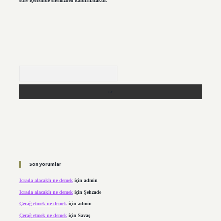
süre içerisinde sitemizden kaldırılacaktır.
Arama
Son yorumlar
Icrada alacaklı ne demek
için
admin
Icrada alacaklı ne demek
için
Şehzade
Çerağ etmek ne demek
için
admin
Çerağ etmek ne demek
için
Savaş