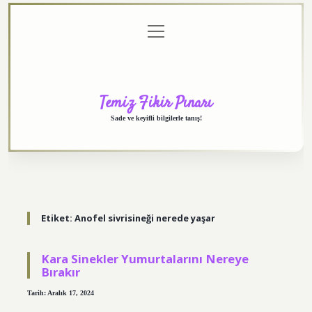
menüyü
Anasayfa
Gizlilik
Yasal
Hakkımızda
aç
Politikası
Uyarı
Temiz Fikir Pınarı
Sade ve keyifli bilgilerle tanış!
Etiket:
Anofel sivrisineği nerede yaşar
Kara Sinekler Yumurtalarını Nereye
Bırakır
Tarih: Aralık 17, 2024