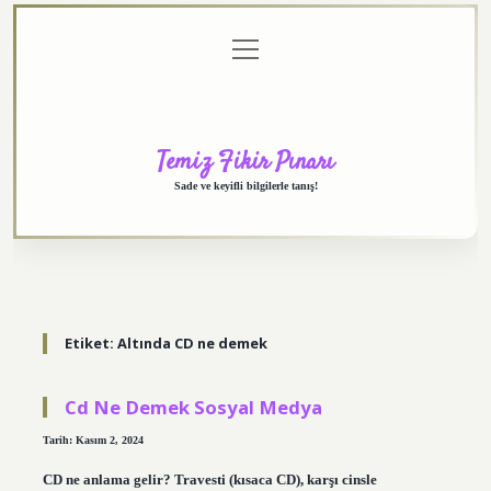
menüyü
Anasayfa
Gizlilik
Yasal
Hakkımızda
aç
Politikası
Uyarı
Temiz Fikir Pınarı
Sade ve keyifli bilgilerle tanış!
Etiket:
Altında CD ne demek
Cd Ne Demek Sosyal Medya
Tarih: Kasım 2, 2024
CD ne anlama gelir? Travesti (kısaca CD), karşı cinsle