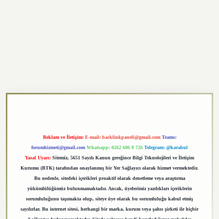
exper.xyz
Reklam ve İletişim:
E-mail:
backlinkpaneli@gmail.com
Teams:
forumhizmeti@gmail.com
Whatsapp: 0262 606 0 726
Telegram: @karabul
Yasal Uyarı:
Sitemiz, 5651 Sayılı Kanun gereğince Bilgi Teknolojileri ve İletişim
Kurumu (BTK) tarafından onaylanmış bir Yer Sağlayıcı olarak hizmet vermektedir.
Bu nedenle, sitedeki içerikleri proaktif olarak denetleme veya araştırma
yükümlülüğümüz bulunmamaktadır. Ancak, üyelerimiz yazdıkları içeriklerin
sorumluluğunu taşımakta olup, siteye üye olarak bu sorumluluğu kabul etmiş
sayılırlar. Bu internet sitesi, herhangi bir marka, kurum veya şahıs şirketi ile hiçbir