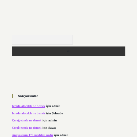
Arama
Son yorumlar
Icrada alacaklı ne demek
için
admin
Icrada alacaklı ne demek
için
Şehzade
Çerağ etmek ne demek
için
admin
Çerağ etmek ne demek
için
Savaş
Anayasanın 178 maddesi nedir
için
admin