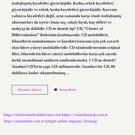
özdeşleşmiş kıyafetler giyen kişidir. Kadın, erkek kıyafetleri
giyen kişidir ve erkek, kadın kıyafetleri giyen kişidir. Kavram
yalnızca kıyafetleri değil, aynı zamanda karşı cinsle özdeşleşmiş
aksesuarları da içerir; buna saç, sakal, bıyık, kaş stilleri ve
makyaj da dahildir. CD ne demek tip? CD, “Cluster of
Differentiation” ifadesinin kısaltmasıdır. CD molekülleri,
lökositlerin tanımlanması ve karakterizasyonu için çok yararlı
olan hücre yüzeyi molekülleridir. CD isimlendirmesinin orijinal
fikri, lökositlerin hücre yüzeyi moleküllerine karşı çok sayıda
farklı monoklonal antikoru sınıflandırmaktı. 1 CD ne demek?
Standart CD’lerin çapı 120 milimetredir. Standart bir CD, 80
dakikaya kadar sıkıştırılmamış…
Cd
Devamını okuyun
Yorum Bırak
Ne
Demek
Sosyal
Medya
https://elektromekanikforum.com
https://vienteknoloji.com.tr
https://petmundo.com.tr
knight online
nttgame
Sitemap