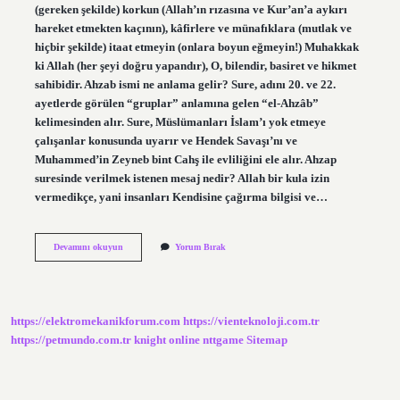
(gereken şekilde) korkun (Allah’ın rızasına ve Kur’an’a aykırı
hareket etmekten kaçının), kâfirlere ve münafıklara (mutlak ve
hiçbir şekilde) itaat etmeyin (onlara boyun eğmeyin!) Muhakkak
ki Allah (her şeyi doğru yapandır), O, bilendir, basiret ve hikmet
sahibidir. Ahzab ismi ne anlama gelir? Sure, adını 20. ve 22.
ayetlerde görülen “gruplar” anlamına gelen “el-Ahzâb”
kelimesinden alır. Sure, Müslümanları İslam’ı yok etmeye
çalışanlar konusunda uyarır ve Hendek Savaşı’nı ve
Muhammed’in Zeyneb bint Cahş ile evliliğini ele alır. Ahzap
suresinde verilmek istenen mesaj nedir? Allah bir kula izin
vermedikçe, yani insanları Kendisine çağırma bilgisi ve…
Ahzab
Devamını okuyun
Yorum Bırak
Anlamı
Ne
Demektir
https://elektromekanikforum.com
https://vienteknoloji.com.tr
https://petmundo.com.tr
knight online
nttgame
Sitemap