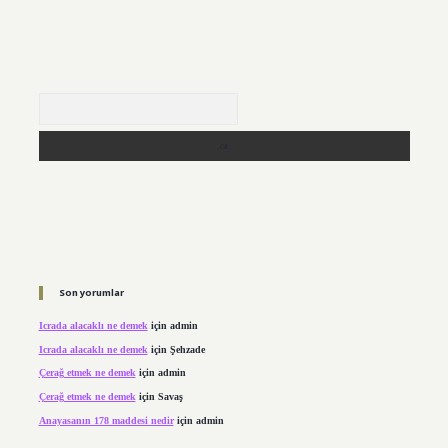
Arama
Son yorumlar
Icrada alacaklı ne demek
için
admin
Icrada alacaklı ne demek
için
Şehzade
Çerağ etmek ne demek
için
admin
Çerağ etmek ne demek
için
Savaş
Anayasanın 178 maddesi nedir
için
admin