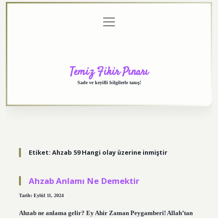
menüyü
Anasayfa
Gizlilik
Yasal
Hakkımızda
aç
Politikası
Uyarı
Temiz Fikir Pınarı
Sade ve keyifli bilgilerle tanış!
Etiket:
Ahzab 59 Hangi olay üzerine inmiştir
Ahzab Anlamı Ne Demektir
Tarih: Eylül 11, 2024
Ahzab ne anlama gelir? Ey Ahir Zaman Peygamberi! Allah’tan