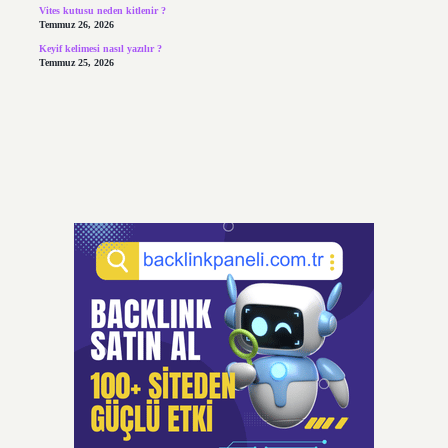
Vites kutusu neden kitlenir ?
Temmuz 26, 2026
Keyif kelimesi nasıl yazılır ?
Temmuz 25, 2026