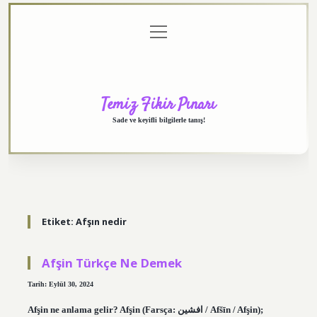
menüyü
Anasayfa
Gizlilik
Yasal
Hakkımızda
aç
Politikası
Uyarı
Temiz Fikir Pınarı
Sade ve keyifli bilgilerle tanış!
Etiket:
Afşın nedir
Afşin Türkçe Ne Demek
Tarih: Eylül 30, 2024
Afşin ne anlama gelir? Afşin (Farsça: افشین‎ / Afšīn / Afşin);