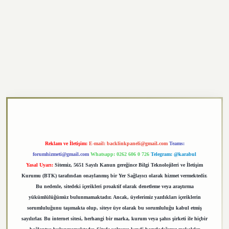
exper.xyz
Reklam ve İletişim:
E-mail:
backlinkpaneli@gmail.com
Teams:
forumhizmeti@gmail.com
Whatsapp: 0262 606 0 726
Telegram: @karabul
Yasal Uyarı:
Sitemiz, 5651 Sayılı Kanun gereğince Bilgi Teknolojileri ve İletişim
Kurumu (BTK) tarafından onaylanmış bir Yer Sağlayıcı olarak hizmet vermektedir.
Bu nedenle, sitedeki içerikleri proaktif olarak denetleme veya araştırma
yükümlülüğümüz bulunmamaktadır. Ancak, üyelerimiz yazdıkları içeriklerin
sorumluluğunu taşımakta olup, siteye üye olarak bu sorumluluğu kabul etmiş
sayılırlar. Bu internet sitesi, herhangi bir marka, kurum veya şahıs şirketi ile hiçbir