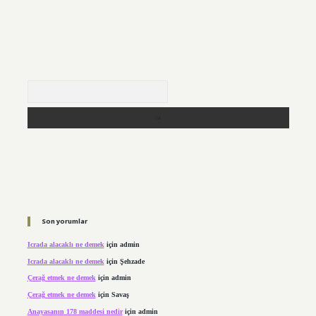
Arama
Son yorumlar
Icrada alacaklı ne demek
için
admin
Icrada alacaklı ne demek
için
Şehzade
Çerağ etmek ne demek
için
admin
Çerağ etmek ne demek
için
Savaş
Anayasanın 178 maddesi nedir
için
admin