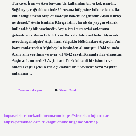
Türkiye, İran ve Azerbaycan’da kullanılan bir erkek ismidir.
Soğd uygarlığı döneminde Usrusana bölgesine hükmeden halkın
kullandığı unvan olup etimolojik kökeni Soğdcadır. Afşin Kürtçe
ne demek? Avşin isminin Kürtçe isim olarak da yaygın olarak
kullanıldığı bilinmektedir. Avşin ismi su mavisi anlamına
gelmektedir. Avşin liderlik vasıflarıyla bilinmektedir. Afşin adı
nereden gelmiştir? Afşin ismi Selçuklu Hükümdarı Alparslan’ın
komutanlarından Afşinbey’in isminden alınmıştır. 1944 yılında
Afşin ismi verilmiş ve aynı yıl 4642 sayılı Kanunla ilçe olmuştur.
Avşin anlamı nedir? Avşin ismi Türk kökenli bir isimdir ve
anlamı çeşitli şekillerde açıklanabilir. “Sevilen” veya “aşkın”
anlamına…
Afşin
Devamını okuyun
Yorum Bırak
Türkçe
Ne
Demek
https://elektromekanikforum.com
https://vienteknoloji.com.tr
https://petmundo.com.tr
knight online
nttgame
Sitemap