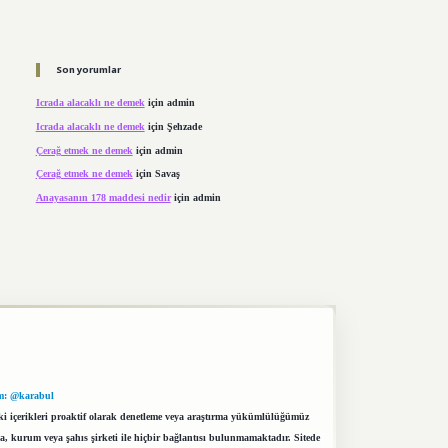
Son yorumlar
Icrada alacaklı ne demek
için
admin
Icrada alacaklı ne demek
için
Şehzade
Çerağ etmek ne demek
için
admin
Çerağ etmek ne demek
için
Savaş
Anayasanın 178 maddesi nedir
için
admin
m: @karabul
eki içerikleri proaktif olarak denetleme veya araştırma yükümlülüğümüz
a, kurum veya şahıs şirketi ile hiçbir bağlantısı bulunmamaktadır. Sitede