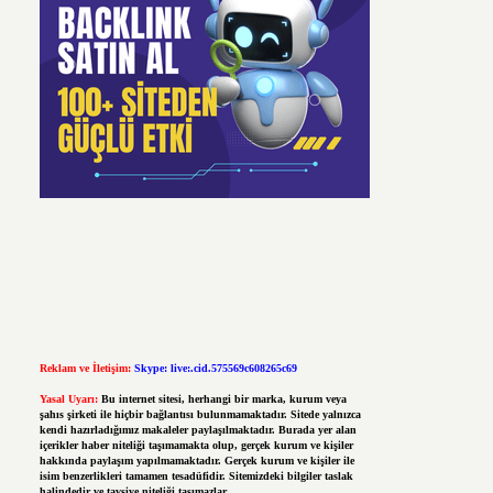
Reklam ve İletişim:
Skype: live:.cid.575569c608265c69
Yasal Uyarı:
Bu internet sitesi, herhangi bir marka, kurum veya
şahıs şirketi ile hiçbir bağlantısı bulunmamaktadır. Sitede yalnızca
kendi hazırladığımız makaleler paylaşılmaktadır. Burada yer alan
içerikler haber niteliği taşımamakta olup, gerçek kurum ve kişiler
hakkında paylaşım yapılmamaktadır. Gerçek kurum ve kişiler ile
isim benzerlikleri tamamen tesadüfidir. Sitemizdeki bilgiler taslak
halindedir ve tavsiye niteliği taşımazlar.