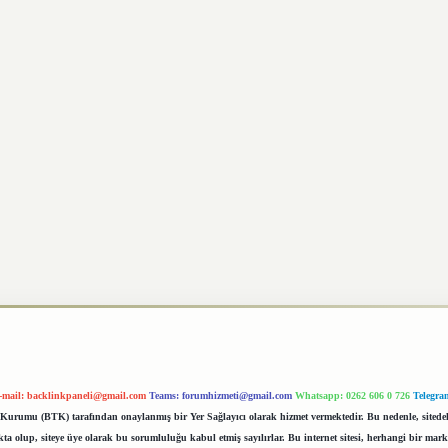
-mail:
backlinkpaneli@gmail.com
Teams:
forumhizmeti@gmail.com
Whatsapp: 0262 606 0 726
Telegra
im Kurumu (BTK) tarafından onaylanmış bir Yer Sağlayıcı olarak hizmet vermektedir. Bu nedenle, sited
 olup, siteye üye olarak bu sorumluluğu kabul etmiş sayılırlar. Bu internet sitesi, herhangi bir mark