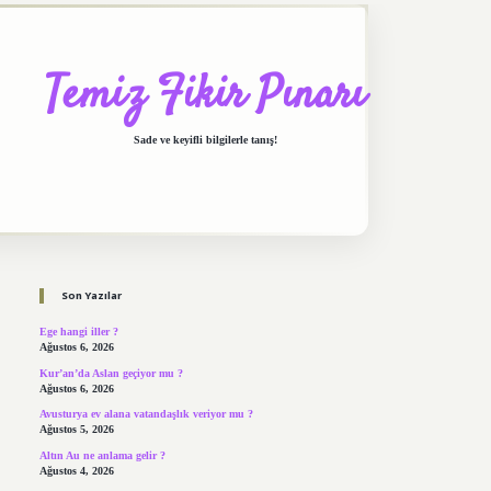
Temiz Fikir Pınarı
Sade ve keyifli bilgilerle tanış!
Sidebar
https://elexbett.net/
betexper.xyz
Son Yazılar
Ege hangi iller ?
Ağustos 6, 2026
Kur’an’da Aslan geçiyor mu ?
Ağustos 6, 2026
Avusturya ev alana vatandaşlık veriyor mu ?
Ağustos 5, 2026
Altın Au ne anlama gelir ?
Ağustos 4, 2026