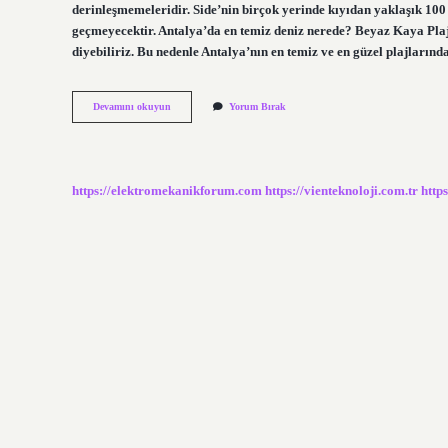
derinleşmemeleridir. Side’nin birçok yerinde kıyıdan yaklaşık 100 
geçmeyecektir. Antalya’da en temiz deniz nerede? Beyaz Kaya Plajı
diyebiliriz. Bu nedenle Antalya’nın en temiz ve en güzel plajları
Side
Devamını okuyun
Yorum Bırak
Plajı
Kum
Mu
https://elektromekanikforum.com
https://vienteknoloji.com.tr
http