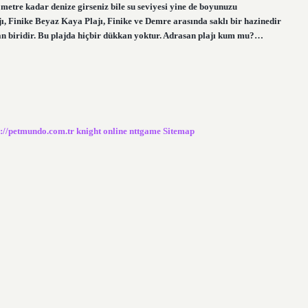
metre kadar denize girseniz bile su seviyesi yine de boyunuzu
, Finike Beyaz Kaya Plajı, Finike ve Demre arasında saklı bir hazinedir
ndan biridir. Bu plajda hiçbir dükkan yoktur. Adrasan plajı kum mu?…
s://petmundo.com.tr
knight online
nttgame
Sitemap