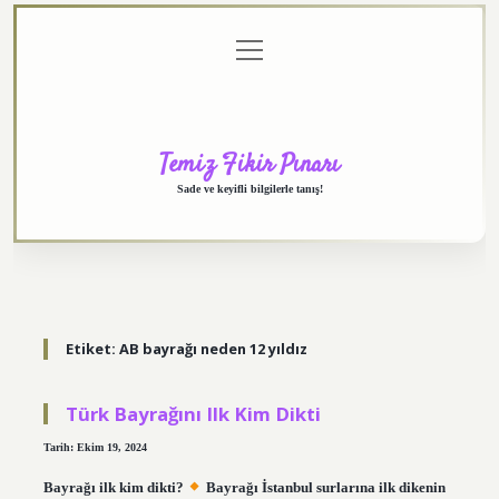
menüyü
Anasayfa
Gizlilik
Yasal
Hakkımızda
aç
Politikası
Uyarı
Temiz Fikir Pınarı
Sade ve keyifli bilgilerle tanış!
Etiket:
AB bayrağı neden 12 yıldız
Türk Bayrağını Ilk Kim Dikti
Tarih: Ekim 19, 2024
Bayrağı ilk kim dikti?
Bayrağı İstanbul surlarına ilk dikenin