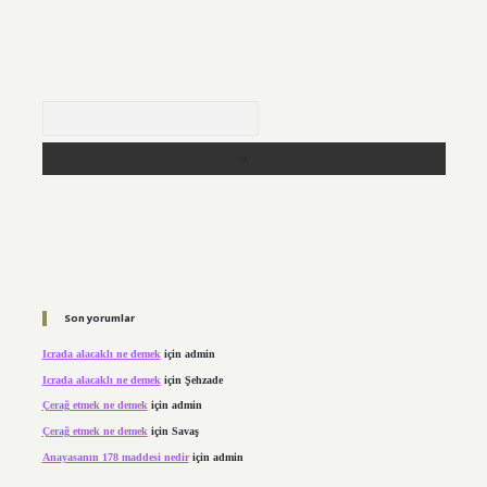
Arama
Son yorumlar
Icrada alacaklı ne demek
için
admin
Icrada alacaklı ne demek
için
Şehzade
Çerağ etmek ne demek
için
admin
Çerağ etmek ne demek
için
Savaş
Anayasanın 178 maddesi nedir
için
admin