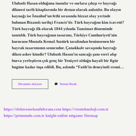
Ulubatlı Hasan olduğuna inanılır ve surlara çıkışı ve bayrağı
dikmesi tarih kitaplarında bir destan olarak anlatılır. Bu olayın
kaynağı ise İstanbul’un fethi sırasında bizzat olay yerinde
bulunan Bizanslı tarihçi Francis’tir. Türk bayrağını kim icat etti?
Türk bayrağı ilk olarak 1844 yılında Tanzimat döneminde
tanıtıldı. Türk bayrağının tasarımı, Türkiye Cumhuriyeti’nin
kurucusu Mustafa Kemal Atatürk tarafından benimsenen bir
bayrak tasarımının sonucudur. Çanakkale savaşında bayrağı
diken asker kimdir? Ulubatlı Hasan’ın sancağı şans eseri alıp
burca yerleştiren çok genç bir Yeniçeri olduğu hayali bir figür
bugüne kadar inşa edildi. Bu, aslında “Fatih’in deneyimli resmi…
Türk
Devamını okuyun
Yorum Bırak
Bayrağını
Ilk
Kim
Dikti
https://elektromekanikforum.com
https://vienteknoloji.com.tr
https://petmundo.com.tr
knight online
nttgame
Sitemap