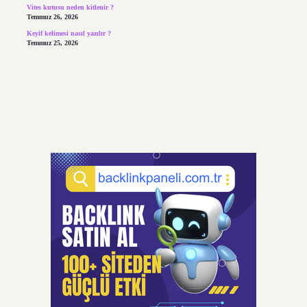
Vites kutusu neden kitlenir ?
Temmuz 26, 2026
Keyif kelimesi nasıl yazılır ?
Temmuz 25, 2026