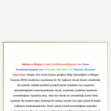
exper.xyz
Reklam ve İletişim:
E-mail:
backlinkpaneli@gmail.com
Teams:
forumhizmeti@gmail.com
Whatsapp: 0262 606 0 726
Telegram: @karabul
Yasal Uyarı:
Sitemiz, 5651 Sayılı Kanun gereğince Bilgi Teknolojileri ve İletişim
Kurumu (BTK) tarafından onaylanmış bir Yer Sağlayıcı olarak hizmet vermektedir.
Bu nedenle, sitedeki içerikleri proaktif olarak denetleme veya araştırma
yükümlülüğümüz bulunmamaktadır. Ancak, üyelerimiz yazdıkları içeriklerin
sorumluluğunu taşımakta olup, siteye üye olarak bu sorumluluğu kabul etmiş
sayılırlar. Bu internet sitesi, herhangi bir marka, kurum veya şahıs şirketi ile hiçbir
bağlantısı bulunmamaktadır. Sitede yalnızca kendi hazırladığımız makaleler