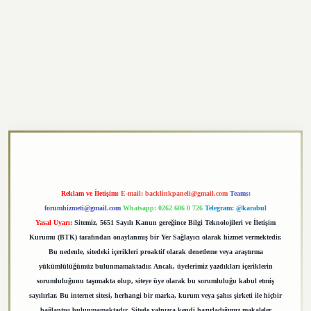
exper.xyz
Reklam ve İletişim:
E-mail:
backlinkpaneli@gmail.com
Teams:
forumhizmeti@gmail.com
Whatsapp: 0262 606 0 726
Telegram: @karabul
Yasal Uyarı:
Sitemiz, 5651 Sayılı Kanun gereğince Bilgi Teknolojileri ve İletişim
Kurumu (BTK) tarafından onaylanmış bir Yer Sağlayıcı olarak hizmet vermektedir.
Bu nedenle, sitedeki içerikleri proaktif olarak denetleme veya araştırma
yükümlülüğümüz bulunmamaktadır. Ancak, üyelerimiz yazdıkları içeriklerin
sorumluluğunu taşımakta olup, siteye üye olarak bu sorumluluğu kabul etmiş
sayılırlar. Bu internet sitesi, herhangi bir marka, kurum veya şahıs şirketi ile hiçbir
bağlantısı bulunmamaktadır. Sitede yalnızca kendi hazırladığımız makaleler