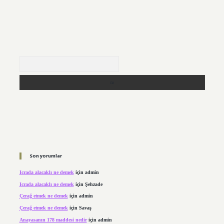
Arama
Son yorumlar
Icrada alacaklı ne demek
için
admin
Icrada alacaklı ne demek
için
Şehzade
Çerağ etmek ne demek
için
admin
Çerağ etmek ne demek
için
Savaş
Anayasanın 178 maddesi nedir
için
admin