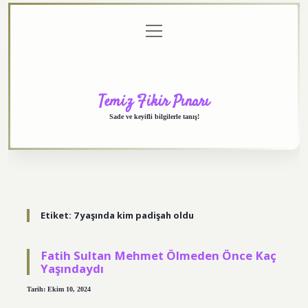
menüyü
Anasayfa
Gizlilik
Yasal
Hakkımızda
aç
Politikası
Uyarı
Temiz Fikir Pınarı
Sade ve keyifli bilgilerle tanış!
Etiket:
7 yaşında kim padişah oldu
Fatih Sultan Mehmet Ölmeden Önce Kaç
Yaşındaydı
Tarih: Ekim 10, 2024