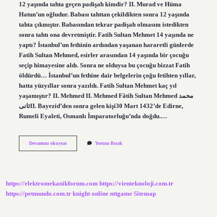
12 yaşında tahta geçen padişah kimdir? II. Murad ve Hüma
Hatun’un oğludur. Babası tahttan çekildikten sonra 12 yaşında
tahta çıkmıştır. Babasından tekrar padişah olmasını istedikten
sonra tahtı ona devretmiştir. Fatih Sultan Mehmet 14 yaşında ne
yaptı? İstanbul’un fethinin ardından yaşanan hararetli günlerde
Fatih Sultan Mehmed, esirler arasından 14 yaşında bir çocuğu
seçip himayesine aldı. Sonra ne olduysa bu çocuğu bizzat Fatih
öldürdü… İstanbul’un fethine dair belgelerin çoğu fetihten yıllar,
hatta yüzyıllar sonra yazıldı. Fatih Sultan Mehmet kaç yıl
yaşamıştır? II. Mehmed II. Mehmed Fâtih Sultan Mehmed محمد
ثانىII. Bayezid’den sonra gelen kişi30 Mart 1432’de Edirne,
Rumeli Eyaleti, Osmanlı İmparatorluğu’nda doğdu.…
Fatih
Devamını okuyun
Yorum Bırak
Sultan
Mehmet
Ölmeden
Önce
Kaç
https://elektromekanikforum.com
https://vienteknoloji.com.tr
Yaşındaydı
https://petmundo.com.tr
knight online
nttgame
Sitemap