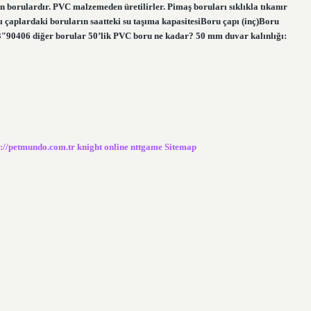
 borulardır. PVC malzemeden üretilirler. Pimaş boruları sıklıkla tıkanır
lı çaplardaki boruların saatteki su taşıma kapasitesiBoru çapı (inç)Boru
3″90406 diğer borular 50’lik PVC boru ne kadar? 50 mm duvar kalınlığı:
s://petmundo.com.tr
knight online
nttgame
Sitemap