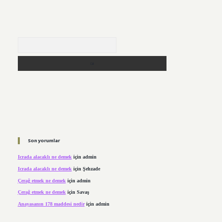
Arama
Son yorumlar
Icrada alacaklı ne demek
için
admin
Icrada alacaklı ne demek
için
Şehzade
Çerağ etmek ne demek
için
admin
Çerağ etmek ne demek
için
Savaş
Anayasanın 178 maddesi nedir
için
admin