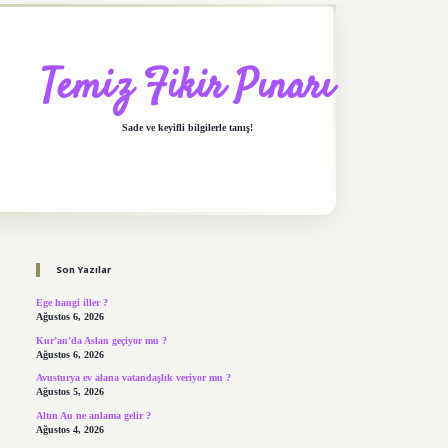
Temiz Fikir Pınarı
Sade ve keyifli bilgilerle tanış!
Sidebar
https://elexbett.net/
betexper.xyz
Son Yazılar
Ege hangi iller ?
Ağustos 6, 2026
Kur’an’da Aslan geçiyor mu ?
Ağustos 6, 2026
Avusturya ev alana vatandaşlık veriyor mu ?
Ağustos 5, 2026
Altın Au ne anlama gelir ?
Ağustos 4, 2026