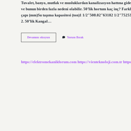
Tuvalet, banyo, mutfak ve musluklardan kanalizasyon hattına giden
ve bunun birden fazla nedeni olabilir. 50’lik hortum kaç inç? Fark
çapı (mm)Su taşıma kapasitesi (ton)1 1/2″508.02″63182 1/2″7525
2. 50’lik Kangal…
50
Devamını okuyun
Yorum Bırak
Lik
Pimaş
Ne
Demek
https://elektromekanikforum.com
https://vienteknoloji.com.tr
http