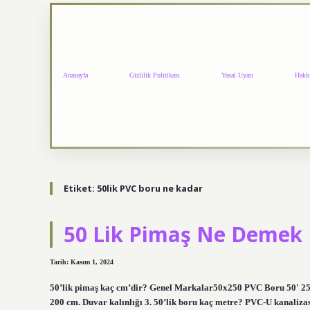
Anasayfa
Gizlilik Politikası
Yasal Uyarı
Hakk
Etiket:
50lik PVC boru ne kadar
50 Lik Pimaş Ne Demek
Tarih: Kasım 1, 2024
50’lik pimaş kaç cm’dir? Genel Markalar50x250 PVC Boru 50′ 25
200 cm. Duvar kalınlığı 3. 50’lik boru kaç metre? PVC-U kanaliz