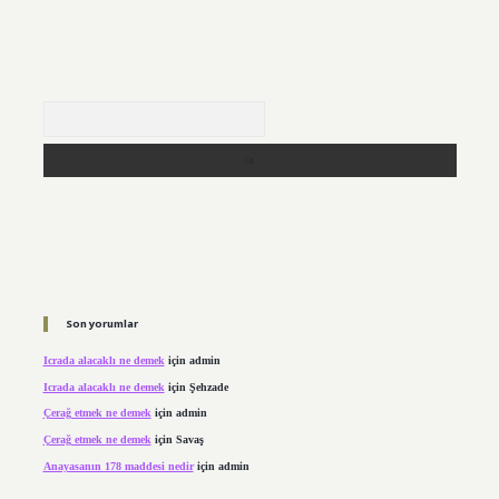
Arama
Son yorumlar
Icrada alacaklı ne demek
için
admin
Icrada alacaklı ne demek
için
Şehzade
Çerağ etmek ne demek
için
admin
Çerağ etmek ne demek
için
Savaş
Anayasanın 178 maddesi nedir
için
admin