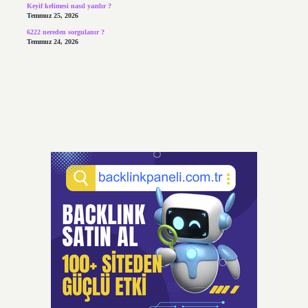
Keyif kelimesi nasıl yazılır ?
Temmuz 25, 2026
6222 nereden sorgulanır ?
Temmuz 24, 2026