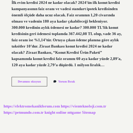
İlk evim kredisi 2024 ne kadar olacak? 2024’ün ilk konut kredisi
kampanyasının faiz oranı ve vadesi standart ipotek kredisinden
önemli ölçüde daha ucuz olacak. Faiz oranının 1,20 civarında
olması ve vadenin 180 aya kadar çıkabileceği bekleniyor.
300.000 kredinin aylık ödemesi ne kadar? 300.000 TL’lik konut
kredisinin geri ödemesi toplamda 367.442,08 TL olup, vade 36 ay,
faiz oranı ise %1,14’tür. Ortaya çıkan ödeme planına göre aylık
taksitler 10’dur. Ziraat Bankası konut kredisi 2024 ne kadar
olacak? Ziraat Bankası, “Konut Kredisi Ürün Paketi”
kapsamında konut kredisi faiz oranını 60 aya kadar yüzde 2,89’a,
120 aya kadar yüzde 2,79’a düşürdü. 1 milyon liralık…
300
Devamını okuyun
Yorum Bırak
Bin
Lira
Konut
Kredisinin
Faizi
https://elektromekanikforum.com
https://vienteknoloji.com.tr
Ne
Kadar
https://petmundo.com.tr
knight online
nttgame
Sitemap