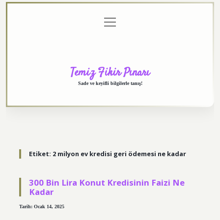
menüyü
Anasayfa
Gizlilik
Yasal
Hakkımızda
aç
Politikası
Uyarı
Temiz Fikir Pınarı
Sade ve keyifli bilgilerle tanış!
Etiket:
2 milyon ev kredisi geri ödemesi ne kadar
300 Bin Lira Konut Kredisinin Faizi Ne
Kadar
Tarih: Ocak 14, 2025